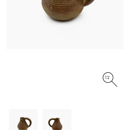
DIVERS
PERSONNAGES
PIÈCES A MAIN ET CENDRIERS
PLANTES
SCÈNES DE LA VIE
SCULPTURE ABSTRAITE
VASES
VASES SCULPTURES
CONTACT