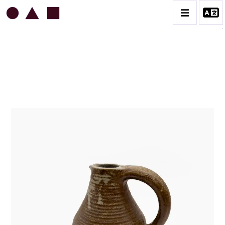
JEAN & JACQUELINE LERAT
BIOGRAPHIE
CATALOGUE DES OEUVRES
ART SACRÉ
BESTIAIRE
BOUQUETIÈRES
CÉRAMIQUE ARCHITECTURALE
CÉRAMIQUE DU QUOTIDIEN
COUPES ET PLATS