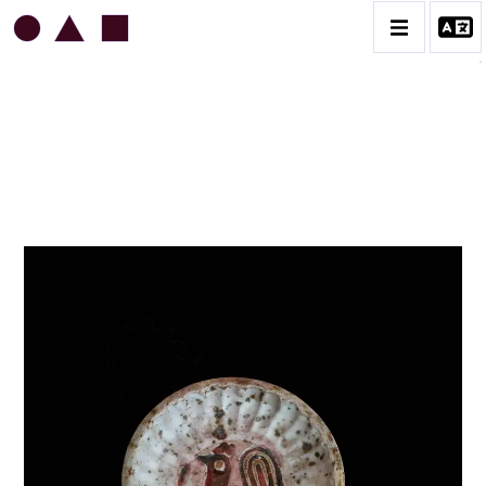
JEAN & JACQUELINE LERAT
BIOGRAPHIE
CATALOGUE DES OEUVRES
ART SACRÉ
BESTIAIRE
BOUQUETIÈRES
CÉRAMIQUE ARCHITECTURALE
CÉRAMIQUE DU QUOTIDIEN
COUPES ET PLATS