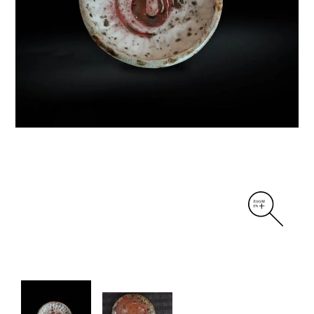
DIVERS
PERSONNAGES
PIÈCES A MAIN ET CENDRIERS
PLANTES
SCÈNES DE LA VIE
SCULPTURE ABSTRAITE
VASES
VASES SCULPTURES
CONTACT