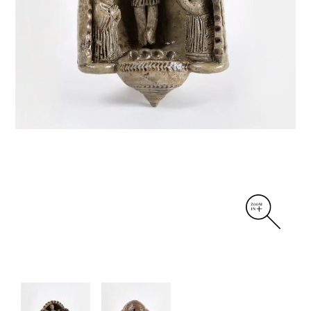
DIVERS
PERSONNAGES
PIÈCES A MAIN ET CENDRIERS
PLANTES
SCÈNES DE LA VIE
SCULPTURE ABSTRAITE
VASES
VASES SCULPTURES
CONTACT