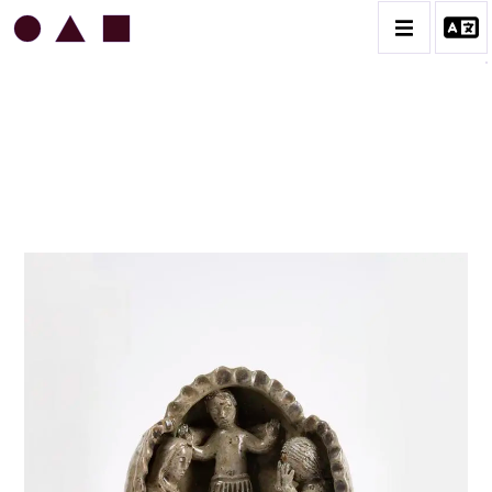
JEAN & JACQUELINE LERAT
BIOGRAPHIE
CATALOGUE DES OEUVRES
ART SACRÉ
BESTIAIRE
BOUQUETIÈRES
CÉRAMIQUE ARCHITECTURALE
CÉRAMIQUE DU QUOTIDIEN
COUPES ET PLATS