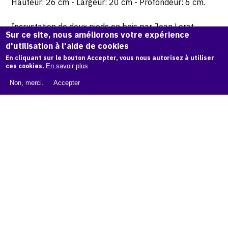
Hauteur: 26 cm - Largeur: 20 cm - Profondeur: 6 cm.
Incrustation de deux pieds en bois par Jean Lerat.
Sur ce site, nous améliorons votre expérience
d'utilisation à l'aide de cookies
© Atelier Jean et Jacqueline Lerat
En cliquant sur le bouton Accepter, vous nous autorisez à utiliser
ces cookies.
En savoir plus
CITER CETTE ŒUVRE
Non, merci.
Accepter
Jean Lerat,
Nuages, 1970
.
Catalogue raisonné de Jean et Jacqueline Lerat
, OAM.
ark:
38997/o11fx0b
COPIER LA CITATION
Demande d'information