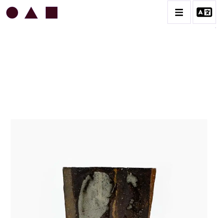
JEAN & JACQUELINE LERAT
BIOGRAPHIE
CATALOGUE DES OEUVRES
ART SACRÉ
BESTIAIRE
BOUQUETIÈRES
CÉRAMIQUE ARCHITECTURALE
CÉRAMIQUE DU QUOTIDIEN
COUPES ET PLATS