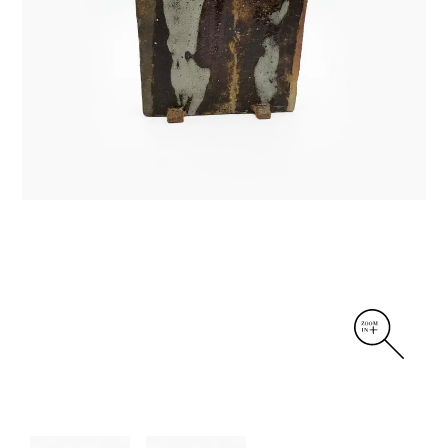
DIVERS
PERSONNAGES
PIÈCES A MAIN ET CENDRIERS
PLANTES
SCÈNES DE LA VIE
SCULPTURE ABSTRAITE
VASES
VASES SCULPTURES
CONTACT