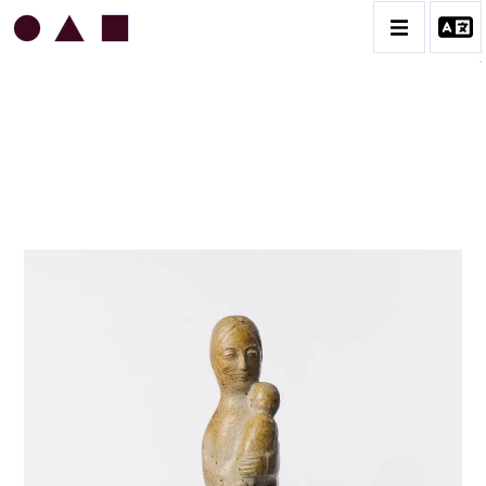
JEAN & JACQUELINE LERAT
BIOGRAPHIE
CATALOGUE DES OEUVRES
ART SACRÉ
BESTIAIRE
BOUQUETIÈRES
CÉRAMIQUE ARCHITECTURALE
CÉRAMIQUE DU QUOTIDIEN
COUPES ET PLATS