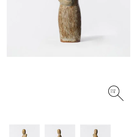
DIVERS
PERSONNAGES
PIÈCES A MAIN ET CENDRIERS
PLANTES
SCÈNES DE LA VIE
SCULPTURE ABSTRAITE
VASES
VASES SCULPTURES
CONTACT