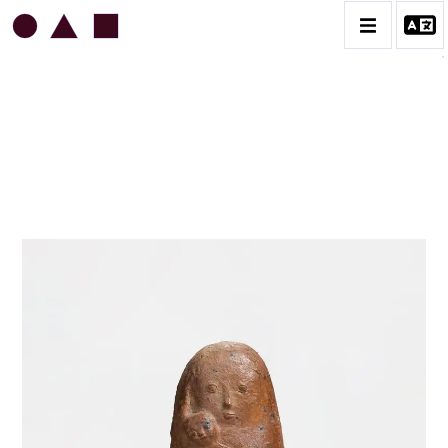
JEAN & JACQUELINE LERAT
BIOGRAPHIE
CATALOGUE DES OEUVRES
ART SACRÉ
BESTIAIRE
BOUQUETIÈRES
CÉRAMIQUE ARCHITECTURALE
CÉRAMIQUE DU QUOTIDIEN
COUPES ET PLATS