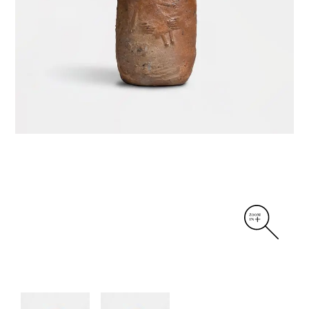
DIVERS
PERSONNAGES
PIÈCES A MAIN ET CENDRIERS
PLANTES
SCÈNES DE LA VIE
SCULPTURE ABSTRAITE
VASES
VASES SCULPTURES
CONTACT