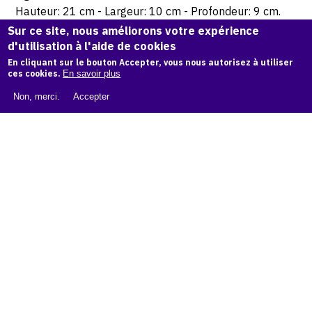
Hauteur: 21 cm - Largeur: 10 cm - Profondeur: 9 cm.
Sur ce site, nous améliorons votre expérience
d'utilisation à l'aide de cookies
© Atelier Jean et Jacqueline Lerat
En cliquant sur le bouton Accepter, vous nous autorisez à utiliser
ces cookies.
En savoir plus
CITER CETTE ŒUVRE
Non, merci.
Accepter
Jacqueline Lerat,
Maternité borne 1, 1969
.
Catalogue raisonné de Jean et Jacqueline Lerat
, OAM.
ark:
38997/o11t59h
COPIER LA CITATION
Demande d'information