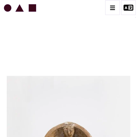
JEAN & JACQUELINE LERAT
BIOGRAPHIE
CATALOGUE DES OEUVRES
ART SACRÉ
BESTIAIRE
BOUQUETIÈRES
CÉRAMIQUE ARCHITECTURALE
CÉRAMIQUE DU QUOTIDIEN
COUPES ET PLATS