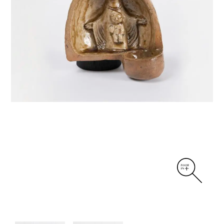
DIVERS
PERSONNAGES
PIÈCES A MAIN ET CENDRIERS
PLANTES
SCÈNES DE LA VIE
SCULPTURE ABSTRAITE
VASES
VASES SCULPTURES
CONTACT