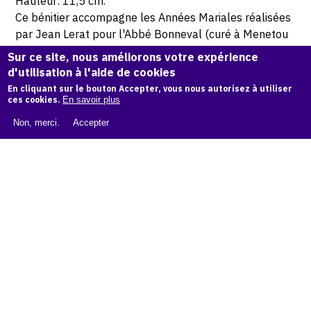
Hauteur: 11,5 cm.
Ce bénitier accompagne les Années Mariales réalisées
par Jean Lerat pour l'Abbé Bonneval (curé à Menetou
Ratel et Bourges) et ses paroissien.
Sur ce site, nous améliorons votre expérience
d'utilisation à l'aide de cookies
© Atelier Jean et Jacqueline Lerat © Photo Lysiane Gauthier
En cliquant sur le bouton Accepter, vous nous autorisez à utiliser
ces cookies.
En savoir plus
Non, merci.
Accepter
CITER CETTE ŒUVRE
Jean Lerat,
Marie et Jésus (Bénitier), 1958
.
Catalogue raisonné de Jean et Jacqueline Lerat
, OAM.
ark:
38997/o1qz8h
COPIER LA CITATION
Demande d'information