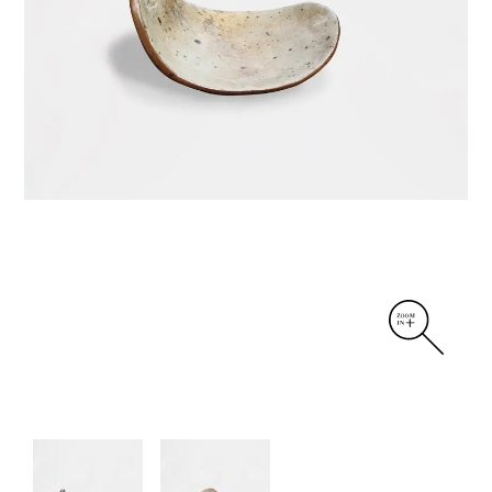
DIVERS
PERSONNAGES
PIÈCES A MAIN ET CENDRIERS
PLANTES
SCÈNES DE LA VIE
SCULPTURE ABSTRAITE
VASES
VASES SCULPTURES
CONTACT