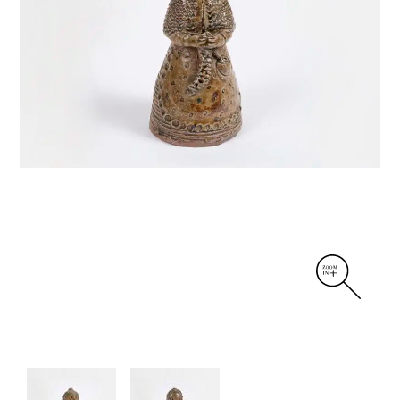
DIVERS
PERSONNAGES
PIÈCES A MAIN ET CENDRIERS
PLANTES
SCÈNES DE LA VIE
SCULPTURE ABSTRAITE
VASES
VASES SCULPTURES
CONTACT