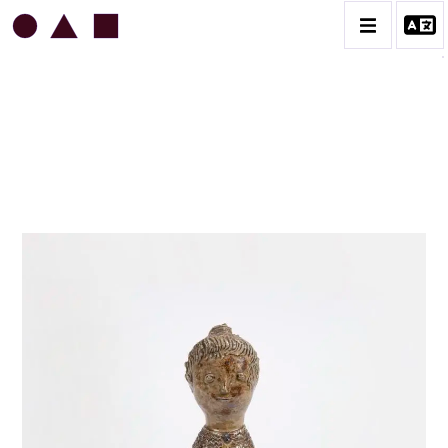
JEAN & JACQUELINE LERAT
BIOGRAPHIE
CATALOGUE DES OEUVRES
ART SACRÉ
BESTIAIRE
BOUQUETIÈRES
CÉRAMIQUE ARCHITECTURALE
CÉRAMIQUE DU QUOTIDIEN
COUPES ET PLATS