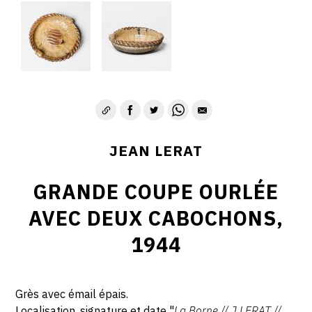
JEAN LERAT
GRANDE COUPE OURLÉE
AVEC DEUX CABOCHONS,
1944
Grès avec émail épais.
Localisation, signature et date "
La Borne // J LERAT //