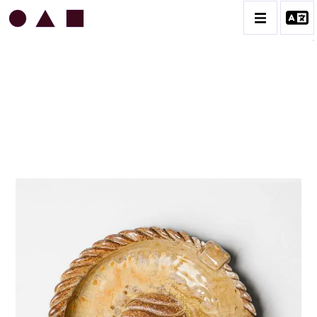
JEAN & JACQUELINE LERAT
BIOGRAPHIE
CATALOGUE DES OEUVRES
ART SACRÉ
BESTIAIRE
BOUQUETIÈRES
CÉRAMIQUE ARCHITECTURALE
CÉRAMIQUE DU QUOTIDIEN
COUPES ET PLATS