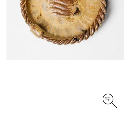
DIVERS
PERSONNAGES
PIÈCES A MAIN ET CENDRIERS
PLANTES
SCÈNES DE LA VIE
SCULPTURE ABSTRAITE
VASES
VASES SCULPTURES
CONTACT