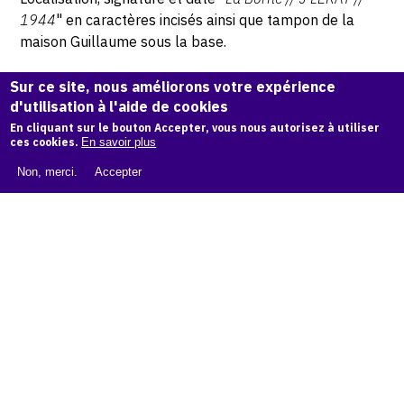
1944
" en caractères incisés ainsi que tampon de la
maison Guillaume sous la base.
Hauteur: 7,5 cm - Largeur: 28 cm
Sur ce site, nous améliorons votre expérience
d'utilisation à l'aide de cookies
En cliquant sur le bouton Accepter, vous nous autorisez à utiliser
© Atelier Jean et Jacqueline Lerat
ces cookies.
En savoir plus
Non, merci.
Accepter
CITER CETTE ŒUVRE
Jean Lerat,
Grande coupe ourlée avec deux cabochons, 1944
.
Catalogue raisonné de Jean et Jacqueline Lerat
, OAM.
ark:
38997/o1r49x
COPIER LA CITATION
Demande d'information