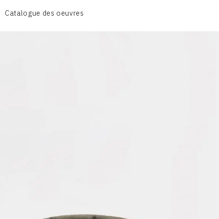
CÉRAMIQUE DU QUOTIDIEN
Catalogue des oeuvres
COUPES ET PLATS
DIVERS
PERSONNAGES
PIÈCES A MAIN ET CENDRIERS
PLANTES
SCÈNES DE LA VIE
SCULPTURE ABSTRAITE
VASES
VASES SCULPTURES
CONTACT