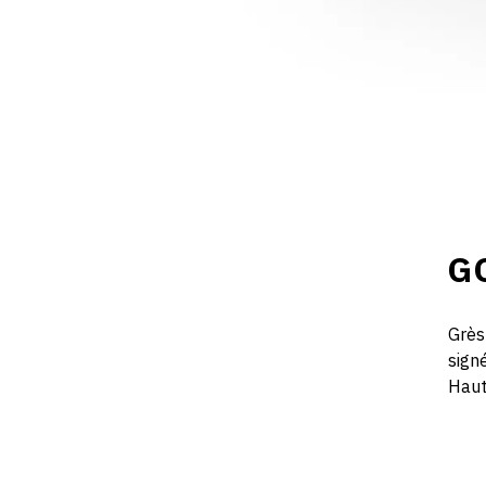
G
Grès
signé
Haut