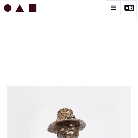
JEAN & JACQUELINE LERAT
BIOGRAPHIE
CATALOGUE DES OEUVRES
ART SACRÉ
BESTIAIRE
BOUQUETIÈRES
CÉRAMIQUE ARCHITECTURALE
CÉRAMIQUE DU QUOTIDIEN
COUPES ET PLATS