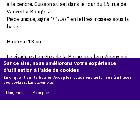
à la cendre. Cuisson au sel dans le four du 16, rue de
Vauvert à Bourges.
Pièce unique, signé "
LERAT
" en lettres incisées sous la
base.
Hauteur: 18 cm
Le visage est en grès de la Borne très ferrugineux qui
Sur ce site, nous améliorons votre expérience
devient très brun en pleine flamme. Pour éviter ce
d'utilisation à l'aide de cookies
brunissement les pièces ont été de plus en plus
En cliquant sur le bouton Accepter, vous nous autorisez à utiliser
abritées de la flamme.
ces cookies.
En savoir plus
Non, merci.
Accepter
© Atelier Jean et Jacqueline Lerat © Photo Lysiane Gauthier
CITER CETTE ŒUVRE
Jacqueline Lerat,
Femme très brune (Bouquetière), 1959
.
Catalogue raisonné de Jean et Jacqueline Lerat
, OAM.
ark:
38997/o1qwfq