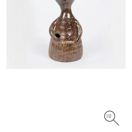
DIVERS
PERSONNAGES
PIÈCES A MAIN ET CENDRIERS
PLANTES
SCÈNES DE LA VIE
SCULPTURE ABSTRAITE
VASES
VASES SCULPTURES
CONTACT