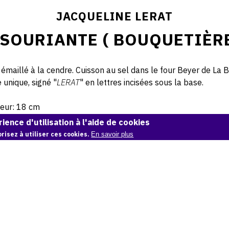
JACQUELINE LERAT
SOURIANTE ( BOUQUETIÈRE
 émaillé à la cendre. Cuisson au sel dans le four Beyer de La B
 unique, signé "
LERAT
" en lettres incisées sous la base.
eur: 18 cm
ience d'utilisation à l'aide de cookies
© Atelier Jean et Jacqueline Lerat © Photo Lysiane Gauthier
risez à utiliser ces cookies.
En savoir plus
CITER CETTE ŒUVRE
Jacqueline Lerat,
Femme souriante ( Bouquetière), 1953
.
Catalogue raisonné de Jean et Jacqueline Lerat
, OAM.
ark:38997/o1q
COPIER LA CITATION