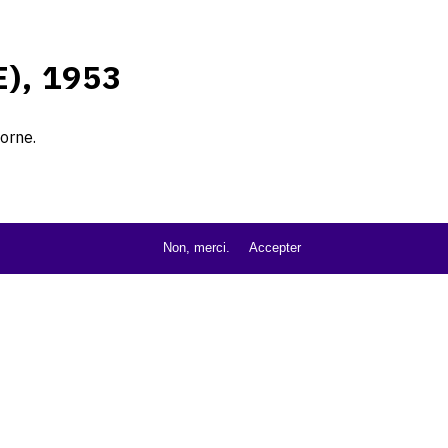
), 1953
orne.
Non, merci.
Accepter
wcz