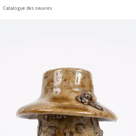
CÉRAMIQUE DU QUOTIDIEN
Catalogue des oeuvres
COUPES ET PLATS
DIVERS
PERSONNAGES
PIÈCES A MAIN ET CENDRIERS
PLANTES
SCÈNES DE LA VIE
SCULPTURE ABSTRAITE
VASES
VASES SCULPTURES
CONTACT