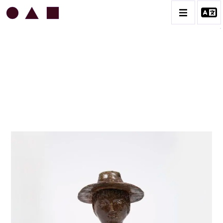
JEAN & JACQUELINE LERAT
BIOGRAPHIE
CATALOGUE DES OEUVRES
ART SACRÉ
BESTIAIRE
BOUQUETIÈRES
CÉRAMIQUE ARCHITECTURALE
CÉRAMIQUE DU QUOTIDIEN
COUPES ET PLATS