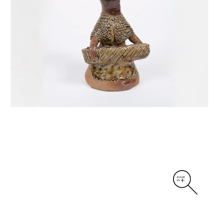
DIVERS
PERSONNAGES
PIÈCES A MAIN ET CENDRIERS
PLANTES
SCÈNES DE LA VIE
SCULPTURE ABSTRAITE
VASES
VASES SCULPTURES
CONTACT