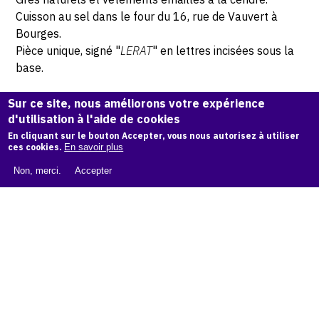
Cuisson au sel dans le four du 16, rue de Vauvert à
Bourges.
Pièce unique, signé "
LERAT
" en lettres incisées sous la
base.
Hauteur: 15,5 cm
Sur ce site, nous améliorons votre expérience
d'utilisation à l'aide de cookies
En cliquant sur le bouton Accepter, vous nous autorisez à utiliser
© Atelier Jean et Jacqueline Lerat © Photo Lysiane Gauthier
ces cookies.
En savoir plus
Non, merci.
Accepter
CITER CETTE ŒUVRE
Jacqueline Lerat,
Femme à la longue corbeille (Bouquetière),
1956
.
Catalogue raisonné de Jean et Jacqueline Lerat
, OAM.
ark:
38997/o1qwtw
COPIER LA CITATION