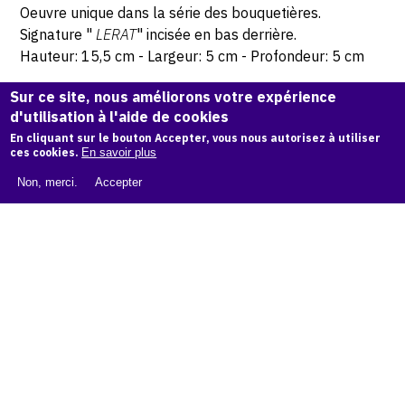
Oeuvre unique dans la série des bouquetières.
Signature "
LERAT
" incisée en bas derrière.
Hauteur: 15,5 cm - Largeur: 5 cm - Profondeur: 5 cm
Sur ce site, nous améliorons votre expérience
d'utilisation à l'aide de cookies
© Atelier Jean et Jacqueline Lerat
En cliquant sur le bouton Accepter, vous nous autorisez à utiliser
ces cookies.
En savoir plus
CITER CETTE ŒUVRE
Non, merci.
Accepter
Jacqueline et Jean Lerat,
Femme à la jupe noire
(bouquetière), 1966
.
Catalogue raisonné de Jean et Jacqueline Lerat
, OAM.
ark:
38997/o129xxf
COPIER LA CITATION
Demande d'information