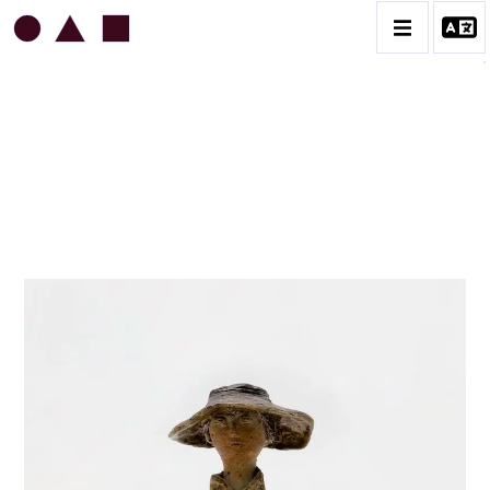
JEAN & JACQUELINE LERAT
BIOGRAPHIE
CATALOGUE DES OEUVRES
ART SACRÉ
BESTIAIRE
BOUQUETIÈRES
CÉRAMIQUE ARCHITECTURALE
CÉRAMIQUE DU QUOTIDIEN
COUPES ET PLATS