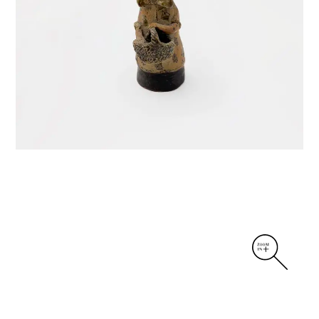
DIVERS
PERSONNAGES
PIÈCES A MAIN ET CENDRIERS
PLANTES
SCÈNES DE LA VIE
SCULPTURE ABSTRAITE
VASES
VASES SCULPTURES
CONTACT