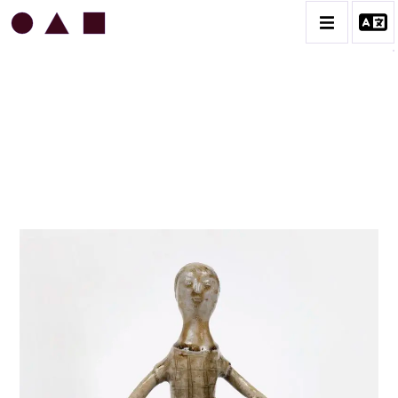
JEAN & JACQUELINE LERAT
BIOGRAPHIE
CATALOGUE DES OEUVRES
ART SACRÉ
BESTIAIRE
BOUQUETIÈRES
CÉRAMIQUE ARCHITECTURALE
CÉRAMIQUE DU QUOTIDIEN
COUPES ET PLATS