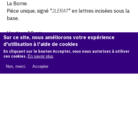
La Borne.
Pièce unique, signé "
JLERAT
" en lettres incisées sous la
base.
Hauteur: 18 cm
Sur ce site, nous améliorons votre expérience
d'utilisation à l'aide de cookies
© Atelier Jean et Jacqueline Lerat © Photo Lysiane Gauthier
En cliquant sur le bouton Accepter, vous nous autorisez à utiliser
ces cookies.
En savoir plus
CITER CETTE ŒUVRE
Non, merci.
Accepter
Jacqueline Lerat,
Femme à la grande corbeille (Bouquetière),
1948
.
Catalogue raisonné de Jean et Jacqueline Lerat
, OAM.
ark:
38997/o1qx9j
COPIER LA CITATION
Demande d'information