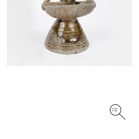
DIVERS
PERSONNAGES
PIÈCES A MAIN ET CENDRIERS
PLANTES
SCÈNES DE LA VIE
SCULPTURE ABSTRAITE
VASES
VASES SCULPTURES
CONTACT