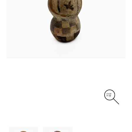
DIVERS
PERSONNAGES
PIÈCES A MAIN ET CENDRIERS
PLANTES
SCÈNES DE LA VIE
SCULPTURE ABSTRAITE
VASES
VASES SCULPTURES
CONTACT