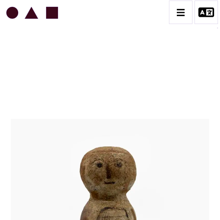
JEAN & JACQUELINE LERAT
BIOGRAPHIE
CATALOGUE DES OEUVRES
ART SACRÉ
BESTIAIRE
BOUQUETIÈRES
CÉRAMIQUE ARCHITECTURALE
CÉRAMIQUE DU QUOTIDIEN
COUPES ET PLATS