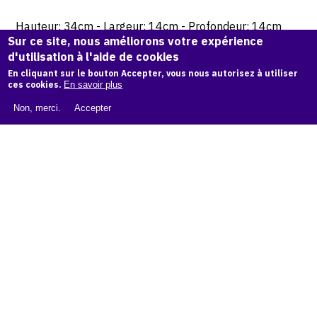
Hauteur: 34cm - Largeur: 14cm - Profondeur: 14cm
Sur ce site, nous améliorons votre expérience
d'utilisation à l'aide de cookies
© Atelier Jean et Jacqueline Lerat
En cliquant sur le bouton Accepter, vous nous autorisez à utiliser
ces cookies.
En savoir plus
CITER CETTE ŒUVRE
Non, merci.
Accepter
Jean Lerat,
Femme en trois boules et oiseau, 1980
.
Catalogue raisonné de Jean et Jacqueline Lerat
, OAM.
ark:
38997/o11fnt7
COPIER LA CITATION
Demande d'information