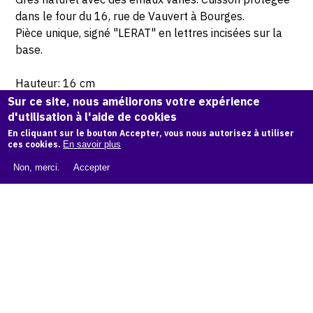
dans le four du 16, rue de Vauvert à Bourges.
Pièce unique, signé "LERAT" en lettres incisées sur la
base.
Hauteur: 16 cm
Sur ce site, nous améliorons votre expérience
d'utilisation à l'aide de cookies
En cliquant sur le bouton Accepter, vous nous autorisez à utiliser
© Atelier Jean et Jacqueline Lerat © Photo Lysiane Gauthier
ces cookies.
En savoir plus
Non, merci.
Accepter
CITER CETTE ŒUVRE
Jacqueline Lerat,
Femme élégante au collier (Bouquetière),
1967
.
Catalogue raisonné de Jean et Jacqueline Lerat
, OAM.
ark:
38997/o1qx38
COPIER LA CITATION