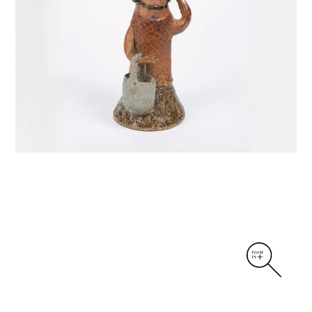
DIVERS
PERSONNAGES
PIÈCES A MAIN ET CENDRIERS
PLANTES
SCÈNES DE LA VIE
SCULPTURE ABSTRAITE
VASES
VASES SCULPTURES
CONTACT