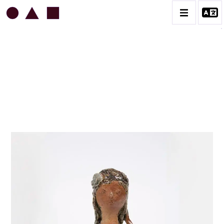
JEAN & JACQUELINE LERAT
BIOGRAPHIE
CATALOGUE DES OEUVRES
ART SACRÉ
BESTIAIRE
BOUQUETIÈRES
CÉRAMIQUE ARCHITECTURALE
CÉRAMIQUE DU QUOTIDIEN
COUPES ET PLATS