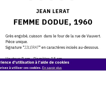
JEAN LERAT
FEMME DODUE, 1960
Grès engobé, cuisson dans le four de la rue de Vauvert.
Pièce unique.
Signature "
JJLERAT
" en caractères incisés au-dessous.
Hauteur: 8 cm - Diamètre: 15 cm
ience d'utilisation à l'aide de cookies
risez à utiliser ces cookies.
En savoir plus
© Atelier Jean et Jacqueline Lerat
CITER CETTE ŒUVRE
Jean Lerat,
Femme dodue, 1960
.
Catalogue raisonné de Jean et Jacqueline Lerat
, OAM.
ark:38997/o11