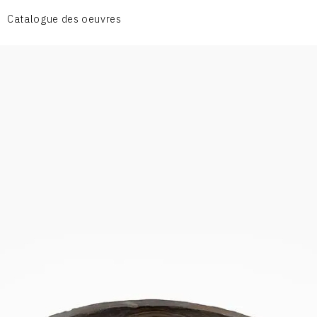
CÉRAMIQUE DU QUOTIDIEN
Catalogue des oeuvres
COUPES ET PLATS
DIVERS
PERSONNAGES
PIÈCES A MAIN ET CENDRIERS
PLANTES
SCÈNES DE LA VIE
SCULPTURE ABSTRAITE
VASES
VASES SCULPTURES
CONTACT