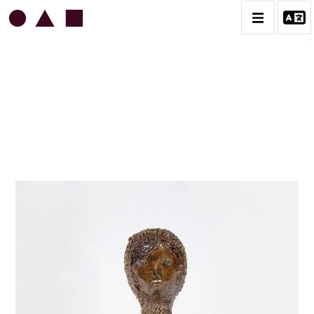
JEAN & JACQUELINE LERAT
BIOGRAPHIE
CATALOGUE DES OEUVRES
ART SACRÉ
BESTIAIRE
BOUQUETIÈRES
CÉRAMIQUE ARCHITECTURALE
CÉRAMIQUE DU QUOTIDIEN
COUPES ET PLATS