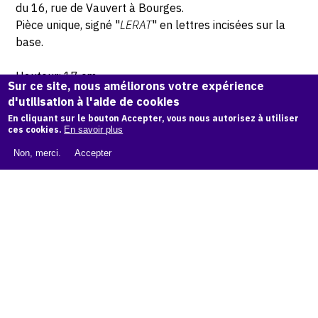
du 16, rue de Vauvert à Bourges.
Pièce unique, signé "
LERAT
" en lettres incisées sur la
base.
Hauteur: 17 cm
Sur ce site, nous améliorons votre expérience
d'utilisation à l'aide de cookies
© Atelier Jean et Jacqueline Lerat © Photo Lysiane Gauthier
En cliquant sur le bouton Accepter, vous nous autorisez à utiliser
ces cookies.
En savoir plus
CITER CETTE ŒUVRE
Non, merci.
Accepter
Jacqueline Lerat,
Femme brune avec paletot à capuche
(bouquetière), 1956
.
Catalogue raisonné de Jean et Jacqueline Lerat
, OAM.
ark:
38997/o1qx04
COPIER LA CITATION
Demande d'information