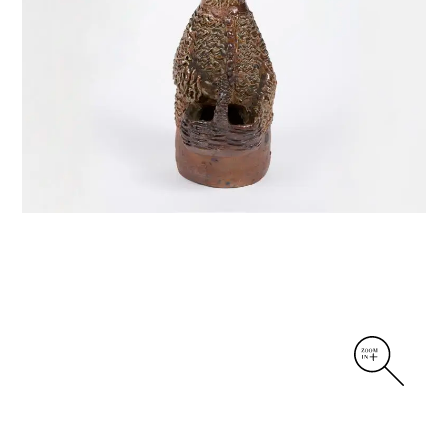
DIVERS
PERSONNAGES
PIÈCES A MAIN ET CENDRIERS
PLANTES
SCÈNES DE LA VIE
SCULPTURE ABSTRAITE
VASES
VASES SCULPTURES
CONTACT