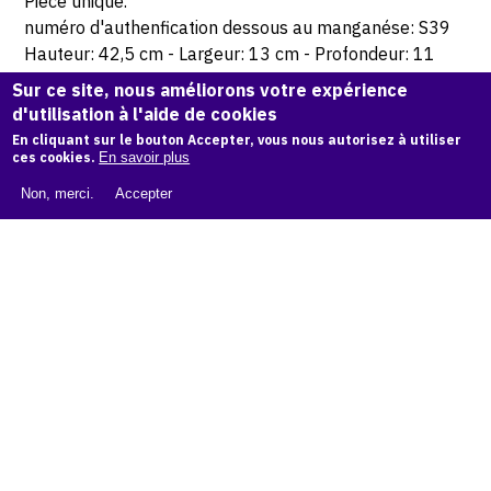
Pièce unique.
numéro d'authenfication dessous au manganése: S39
Hauteur: 42,5 cm - Largeur: 13 cm - Profondeur: 11
cm.
Sur ce site, nous améliorons votre expérience
d'utilisation à l'aide de cookies
© Atelier Jean et Jacqueline Lerat
En cliquant sur le bouton Accepter, vous nous autorisez à utiliser
ces cookies.
En savoir plus
Non, merci.
Accepter
CITER CETTE ŒUVRE
Jean Lerat,
Femme berçant son enfant, 1944
.
Catalogue raisonné de Jean et Jacqueline Lerat
, OAM.
ark:
38997/o113c69
COPIER LA CITATION
Demande d'information