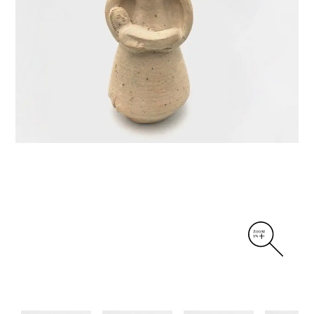
DIVERS
PERSONNAGES
PIÈCES A MAIN ET CENDRIERS
PLANTES
SCÈNES DE LA VIE
SCULPTURE ABSTRAITE
VASES
VASES SCULPTURES
CONTACT