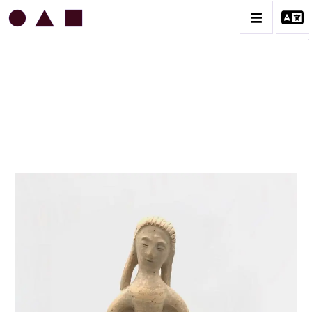
JEAN & JACQUELINE LERAT
BIOGRAPHIE
CATALOGUE DES OEUVRES
ART SACRÉ
BESTIAIRE
BOUQUETIÈRES
CÉRAMIQUE ARCHITECTURALE
CÉRAMIQUE DU QUOTIDIEN
COUPES ET PLATS