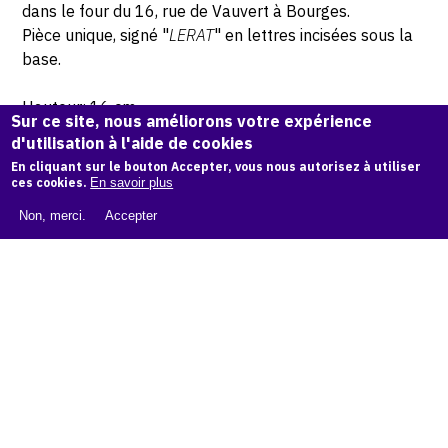
dans le four du 16, rue de Vauvert à Bourges.
Pièce unique, signé "
LERAT
" en lettres incisées sous la
base.
Hauteur: 16 cm
Sur ce site, nous améliorons votre expérience
d'utilisation à l'aide de cookies
© Atelier Jean et Jacqueline Lerat © Photo Lysiane Gauthier
En cliquant sur le bouton Accepter, vous nous autorisez à utiliser
ces cookies.
En savoir plus
CITER CETTE ŒUVRE
Non, merci.
Accepter
Jacqueline Lerat,
Femme avec robe d'été à carreau
(Bouquetière), 1957
.
Catalogue raisonné de Jean et Jacqueline Lerat
, OAM.
ark:
38997/o1qxrg
COPIER LA CITATION
Demande d'information