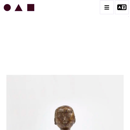
JEAN & JACQUELINE LERAT
BIOGRAPHIE
CATALOGUE DES OEUVRES
ART SACRÉ
BESTIAIRE
BOUQUETIÈRES
CÉRAMIQUE ARCHITECTURALE
CÉRAMIQUE DU QUOTIDIEN
COUPES ET PLATS