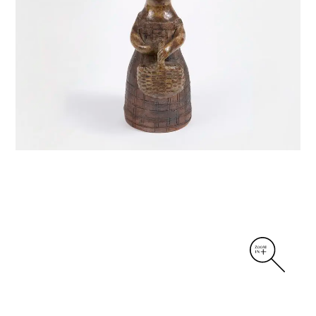
DIVERS
PERSONNAGES
PIÈCES A MAIN ET CENDRIERS
PLANTES
SCÈNES DE LA VIE
SCULPTURE ABSTRAITE
VASES
VASES SCULPTURES
CONTACT