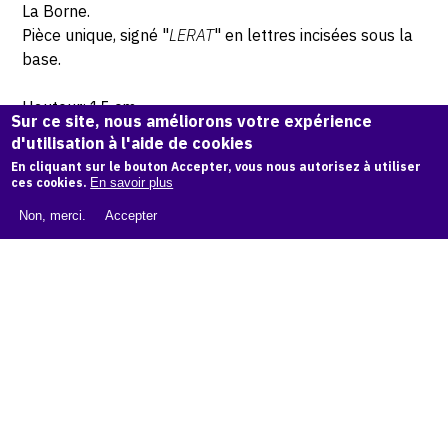
La Borne.
Pièce unique, signé "
LERAT
" en lettres incisées sous la
base.
Hauteur: 15 cm
Sur ce site, nous améliorons votre expérience
d'utilisation à l'aide de cookies
© Atelier Jean et Jacqueline Lerat © Photo Lysiane Gauthier
En cliquant sur le bouton Accepter, vous nous autorisez à utiliser
ces cookies.
En savoir plus
CITER CETTE ŒUVRE
Non, merci.
Accepter
Jacqueline Lerat,
Femme avec cape et tablier (Bouquetière),
1949
.
Catalogue raisonné de Jean et Jacqueline Lerat
, OAM.
ark:
38997/o1qx7s
COPIER LA CITATION
Demande d'information