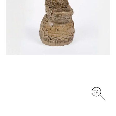
DIVERS
PERSONNAGES
PIÈCES A MAIN ET CENDRIERS
PLANTES
SCÈNES DE LA VIE
SCULPTURE ABSTRAITE
VASES
VASES SCULPTURES
CONTACT