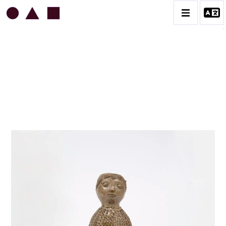
JEAN & JACQUELINE LERAT
BIOGRAPHIE
CATALOGUE DES OEUVRES
ART SACRÉ
BESTIAIRE
BOUQUETIÈRES
CÉRAMIQUE ARCHITECTURALE
CÉRAMIQUE DU QUOTIDIEN
COUPES ET PLATS