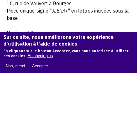
16, rue de Vauvert à Bourges.
Pièce unique, signé "
JLERAT
" en lettres incisées sous la
base.
Hauteur: 18 cm
Sur ce site, nous améliorons votre expérience
d'utilisation à l'aide de cookies
© Atelier Jean et Jacqueline Lerat © Photo Lysiane Gauthier
En cliquant sur le bouton Accepter, vous nous autorisez à utiliser
ces cookies.
En savoir plus
CITER CETTE ŒUVRE
Non, merci.
Accepter
Jacqueline Lerat,
Femme au chapeau cylindiquee
(Bouquetière), 1963
.
Catalogue raisonné de Jean et Jacqueline Lerat
, OAM.
ark:
38997/o1qwg3
COPIER LA CITATION
Demande d'information