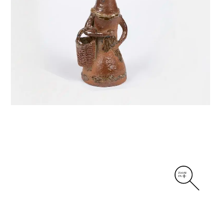
DIVERS
PERSONNAGES
PIÈCES A MAIN ET CENDRIERS
PLANTES
SCÈNES DE LA VIE
SCULPTURE ABSTRAITE
VASES
VASES SCULPTURES
CONTACT