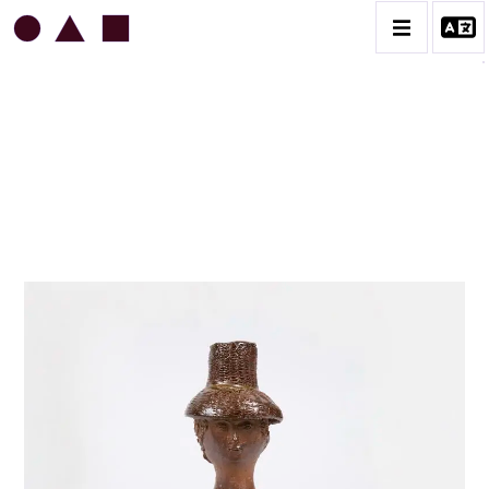
JEAN & JACQUELINE LERAT
BIOGRAPHIE
CATALOGUE DES OEUVRES
ART SACRÉ
BESTIAIRE
BOUQUETIÈRES
CÉRAMIQUE ARCHITECTURALE
CÉRAMIQUE DU QUOTIDIEN
COUPES ET PLATS