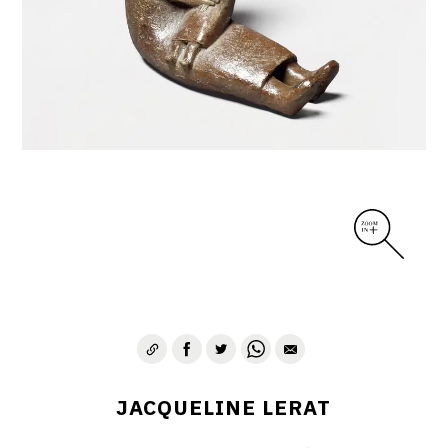
DIVERS
PERSONNAGES
PIÈCES A MAIN ET CENDRIERS
PLANTES
SCÈNES DE LA VIE
SCULPTURE ABSTRAITE
VASES
VASES SCULPTURES
CONTACT
JACQUELINE LERAT