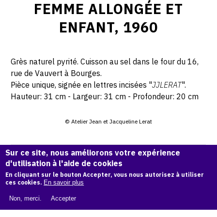
FEMME ALLONGÉE ET
ENFANT, 1960
Grès naturel pyrité. Cuisson au sel dans le four du 16,
rue de Vauvert à Bourges.
Pièce unique, signée en lettres incisées "
JJLERAT
".
Hauteur: 31 cm - Largeur: 31 cm - Profondeur: 20 cm
© Atelier Jean et Jacqueline Lerat
CITER CETTE ŒUVRE
Sur ce site, nous améliorons votre expérience
d'utilisation à l'aide de cookies
Jacqueline Lerat,
Femme allongée et enfant, 1960
.
Catalogue raisonné de Jean et Jacqueline Lerat
, OAM.
En cliquant sur le bouton Accepter, vous nous autorisez à utiliser
ark:
ces cookies.
En savoir plus
38997/o1q32m
Non, merci.
Accepter
COPIER LA CITATION