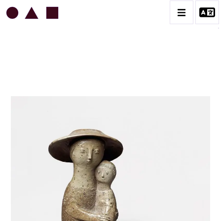
JEAN & JACQUELINE LERAT
BIOGRAPHIE
CATALOGUE DES OEUVRES
ART SACRÉ
BESTIAIRE
BOUQUETIÈRES
CÉRAMIQUE ARCHITECTURALE
CÉRAMIQUE DU QUOTIDIEN
COUPES ET PLATS