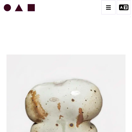
JEAN & JACQUELINE LERAT
BIOGRAPHIE
CATALOGUE DES OEUVRES
ART SACRÉ
BESTIAIRE
BOUQUETIÈRES
CÉRAMIQUE ARCHITECTURALE
CÉRAMIQUE DU QUOTIDIEN
COUPES ET PLATS