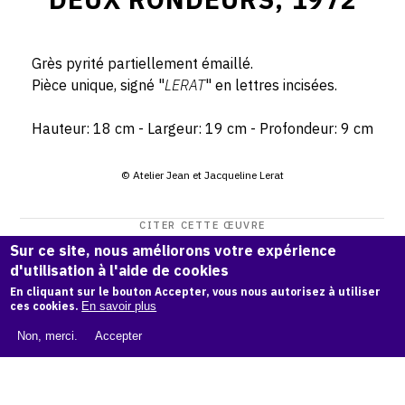
Grès pyrité partiellement émaillé.
Pièce unique, signé "
LERAT
" en lettres incisées.
Hauteur: 18 cm - Largeur: 19 cm - Profondeur: 9 cm
© Atelier Jean et Jacqueline Lerat
CITER CETTE ŒUVRE
Sur ce site, nous améliorons votre expérience
Jean Lerat,
Deux rondeurs, 1972
.
d'utilisation à l'aide de cookies
Catalogue raisonné de Jean et Jacqueline Lerat
, OAM.
ark:
En cliquant sur le bouton Accepter, vous nous autorisez à utiliser
38997/o1q4dr
ces cookies.
En savoir plus
COPIER LA CITATION
Non, merci.
Accepter
Demande d'information