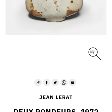
DIVERS
PERSONNAGES
PIÈCES A MAIN ET CENDRIERS
PLANTES
SCÈNES DE LA VIE
SCULPTURE ABSTRAITE
VASES
VASES SCULPTURES
CONTACT
JEAN LERAT
DEUX RONDEURS, 1972