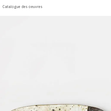
CÉRAMIQUE DU QUOTIDIEN
Catalogue des oeuvres
COUPES ET PLATS
DIVERS
PERSONNAGES
PIÈCES A MAIN ET CENDRIERS
PLANTES
SCÈNES DE LA VIE
SCULPTURE ABSTRAITE
VASES
VASES SCULPTURES
CONTACT