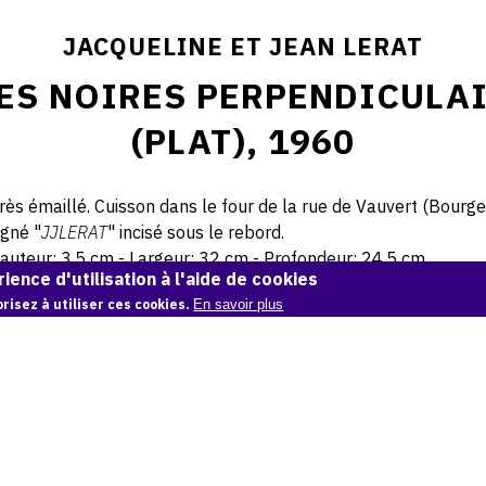
JACQUELINE ET JEAN LERAT
ES NOIRES PERPENDICULAI
(PLAT), 1960
rès émaillé. Cuisson dans le four de la rue de Vauvert (Bourge
igné "
JJLERAT
" incisé sous le rebord.
auteur: 3,5 cm - Largeur: 32 cm - Profondeur: 24,5 cm.
ience d'utilisation à l'aide de cookies
risez à utiliser ces cookies.
En savoir plus
© Atelier Jean et Jacqueline Lerat
CITER CETTE ŒUVRE
eline et Jean Lerat,
Deux bandes noires perpendiculaire et rond (plat
Catalogue raisonné de Jean et Jacqueline Lerat
, OAM.
ark:38997/o11