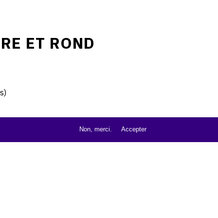
RE ET ROND
s)
Non, merci.
Accepter
), 1960
.
d5nh