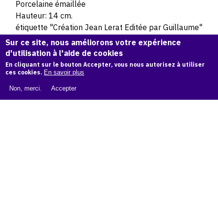
Porcelaine émaillée
Hauteur: 14 cm.
étiquette "Création Jean Lerat Editée par Guillaume"
Sur ce site, nous améliorons votre expérience
d'utilisation à l'aide de cookies
© Atelier Jean et Jacqueline Lerat © Photo Lysiane Gauthier
En cliquant sur le bouton Accepter, vous nous autorisez à utiliser
ces cookies.
En savoir plus
CITER CETTE ŒUVRE
Non, merci.
Accepter
Jean Lerat,
Danseuse à la robe marron et au tablier bleu (La
Ronde Berrichonne), 1937
.
Catalogue raisonné de Jean et Jacqueline Lerat
, OAM.
ark:
38997/o1qz40
COPIER LA CITATION
Demande d'information