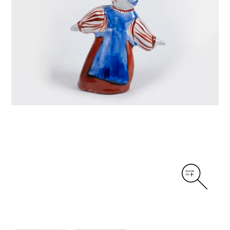
DIVERS
PERSONNAGES
PIÈCES A MAIN ET CENDRIERS
PLANTES
SCÈNES DE LA VIE
SCULPTURE ABSTRAITE
VASES
VASES SCULPTURES
CONTACT