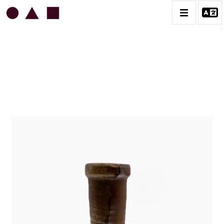
JEAN & JACQUELINE LERAT
BIOGRAPHIE
CATALOGUE DES OEUVRES
ART SACRÉ
BESTIAIRE
BOUQUETIÈRES
CÉRAMIQUE ARCHITECTURALE
CÉRAMIQUE DU QUOTIDIEN
COUPES ET PLATS