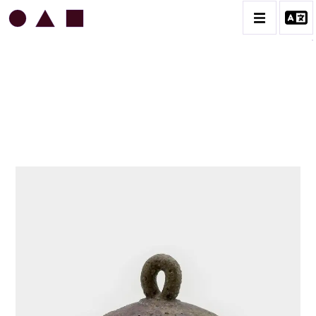
JEAN & JACQUELINE LERAT
BIOGRAPHIE
CATALOGUE DES OEUVRES
ART SACRÉ
BESTIAIRE
BOUQUETIÈRES
CÉRAMIQUE ARCHITECTURALE
CÉRAMIQUE DU QUOTIDIEN
COUPES ET PLATS