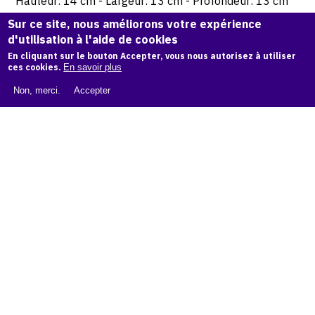
Hauteur: 14 cm - Largeur: 13 cm - Profondeur: 13 cm
Sur ce site, nous améliorons votre expérience
© Atelier Jean et Jacqueline Lerat
d'utilisation à l'aide de cookies
En cliquant sur le bouton Accepter, vous nous autorisez à utiliser
ces cookies.
En savoir plus
CITER CETTE ŒUVRE
Non, merci.
Accepter
Jacqueline Lerat,
Couvercle à anneau (pot couvert), 1949
.
Catalogue raisonné de Jean et Jacqueline Lerat
, OAM.
ark:
38997/o11dsbm
COPIER LA CITATION
Demande d'information