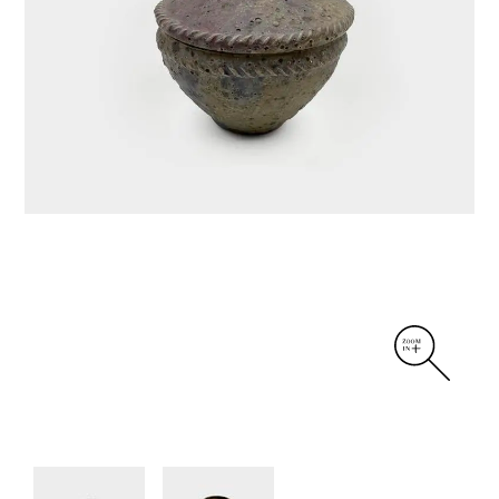
DIVERS
PERSONNAGES
PIÈCES A MAIN ET CENDRIERS
PLANTES
SCÈNES DE LA VIE
SCULPTURE ABSTRAITE
VASES
VASES SCULPTURES
CONTACT