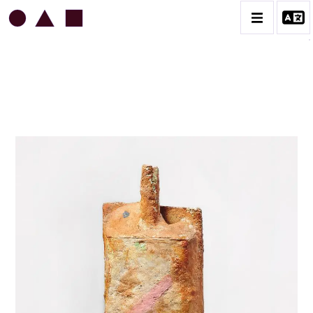
JEAN & JACQUELINE LERAT
BIOGRAPHIE
CATALOGUE DES OEUVRES
ART SACRÉ
BESTIAIRE
BOUQUETIÈRES
CÉRAMIQUE ARCHITECTURALE
CÉRAMIQUE DU QUOTIDIEN
COUPES ET PLATS