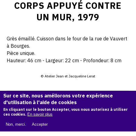
CORPS APPUYÉ CONTRE
UN MUR, 1979
Grès émaillé. Cuisson dans le four de la rue de Vauvert
à Bourges.
Pièce unique.
Hauteur: 46 cm - Largeur: 22 cm - Profondeur: 8 cm
© Atelier Jean et Jacqueline Lerat
CITER CETTE ŒUVRE
Sur ce site, nous améliorons votre expérience
d'utilisation à l'aide de cookies
Jacqueline Lerat,
Corps appuyé contre un mur, 1979
.
Catalogue raisonné de Jean et Jacqueline Lerat
, OAM.
En cliquant sur le bouton Accepter, vous nous autorisez à utiliser
ark:
ces cookies.
En savoir plus
38997/o1q1sw
Non, merci.
Accepter
COPIER LA CITATION