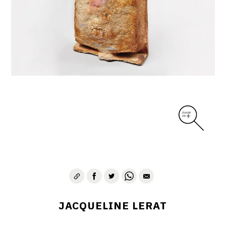
DIVERS
PERSONNAGES
PIÈCES A MAIN ET CENDRIERS
PLANTES
SCÈNES DE LA VIE
SCULPTURE ABSTRAITE
VASES
VASES SCULPTURES
CONTACT
JACQUELINE LERAT