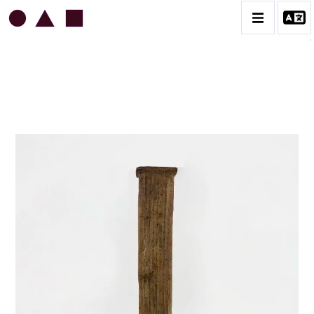
JEAN & JACQUELINE LERAT
BIOGRAPHIE
CATALOGUE DES OEUVRES
ART SACRÉ
BESTIAIRE
BOUQUETIÈRES
CÉRAMIQUE ARCHITECTURALE
CÉRAMIQUE DU QUOTIDIEN
COUPES ET PLATS