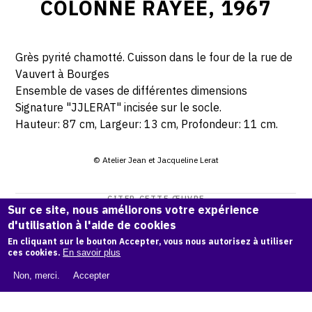
COLONNE RAYÉE, 1967
Grès pyrité chamotté. Cuisson dans le four de la rue de
Vauvert à Bourges
Ensemble de vases de différentes dimensions
Signature "JJLERAT" incisée sur le socle.
Hauteur: 87 cm, Largeur: 13 cm, Profondeur: 11 cm.
© Atelier Jean et Jacqueline Lerat
CITER CETTE ŒUVRE
Sur ce site, nous améliorons votre expérience
Jean Lerat,
Colonne rayée, 1967
.
d'utilisation à l'aide de cookies
Catalogue raisonné de Jean et Jacqueline Lerat
, OAM.
ark:
En cliquant sur le bouton Accepter, vous nous autorisez à utiliser
ces cookies.
En savoir plus
38997/o11th99
Non, merci.
Accepter
COPIER LA CITATION