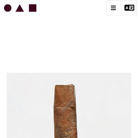
JEAN & JACQUELINE LERAT
BIOGRAPHIE
CATALOGUE DES OEUVRES
ART SACRÉ
BESTIAIRE
BOUQUETIÈRES
CÉRAMIQUE ARCHITECTURALE
CÉRAMIQUE DU QUOTIDIEN
COUPES ET PLATS