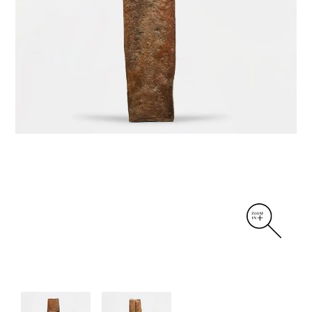
DIVERS
PERSONNAGES
PIÈCES A MAIN ET CENDRIERS
PLANTES
SCÈNES DE LA VIE
SCULPTURE ABSTRAITE
VASES
VASES SCULPTURES
CONTACT