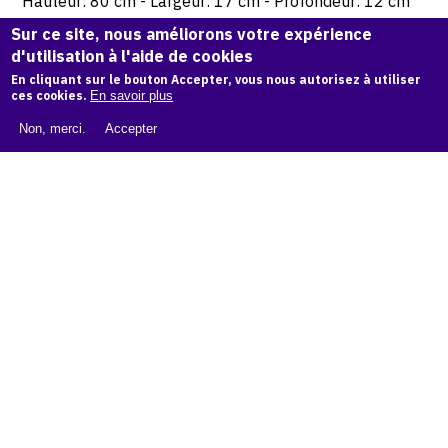
Hauteur: 80 cm - Largeur: 17 cm - Profondeur: 12 cm
Sur ce site, nous améliorons votre expérience
© Atelier Jean et Jacqueline Lerat
d'utilisation à l'aide de cookies
En cliquant sur le bouton Accepter, vous nous autorisez à utiliser
ces cookies.
En savoir plus
CITER CETTE ŒUVRE
Non, merci.
Accepter
Jacqueline Lerat,
Colonne double à opercules, 1997
.
Catalogue raisonné de Jean et Jacqueline Lerat
, OAM.
ark:
38997/o11t4tb
COPIER LA CITATION
Demande d'information