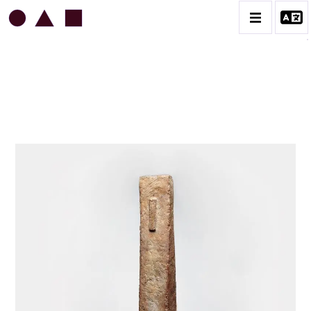
JEAN & JACQUELINE LERAT
BIOGRAPHIE
CATALOGUE DES OEUVRES
ART SACRÉ
BESTIAIRE
BOUQUETIÈRES
CÉRAMIQUE ARCHITECTURALE
CÉRAMIQUE DU QUOTIDIEN
COUPES ET PLATS