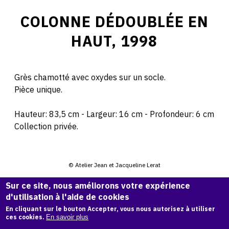
COLONNE DÉDOUBLÉE EN
HAUT, 1998
Grès chamotté avec oxydes sur un socle.
Pièce unique.
Hauteur: 83,5 cm - Largeur: 16 cm - Profondeur: 6 cm
Collection privée.
© Atelier Jean et Jacqueline Lerat
Sur ce site, nous améliorons votre expérience
CITER CETTE ŒUVRE
d'utilisation à l'aide de cookies
Jacqueline Lerat,
Colonne dédoublée en haut, 1998
.
En cliquant sur le bouton Accepter, vous nous autorisez à utiliser
ces cookies.
En savoir plus
Catalogue raisonné de Jean et Jacqueline Lerat
, OAM.
ark: