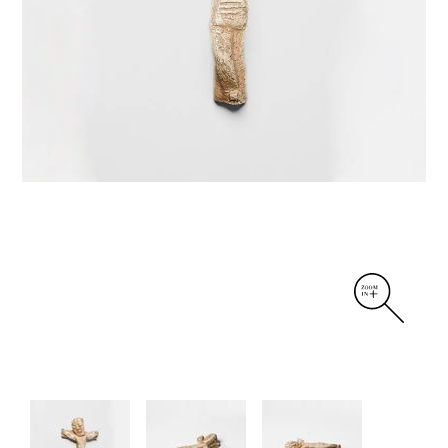
DIVERS
PERSONNAGES
PIÈCES A MAIN ET CENDRIERS
PLANTES
SCÈNES DE LA VIE
SCULPTURE ABSTRAITE
VASES
VASES SCULPTURES
CONTACT