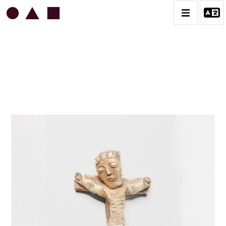
JEAN & JACQUELINE LERAT
BIOGRAPHIE
CATALOGUE DES OEUVRES
ART SACRÉ
BESTIAIRE
BOUQUETIÈRES
CÉRAMIQUE ARCHITECTURALE
CÉRAMIQUE DU QUOTIDIEN
COUPES ET PLATS