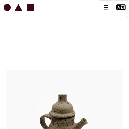
JEAN & JACQUELINE LERAT
BIOGRAPHIE
CATALOGUE DES OEUVRES
ART SACRÉ
BESTIAIRE
BOUQUETIÈRES
CÉRAMIQUE ARCHITECTURALE
CÉRAMIQUE DU QUOTIDIEN
COUPES ET PLATS