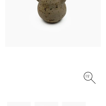
DIVERS
PERSONNAGES
PIÈCES A MAIN ET CENDRIERS
PLANTES
SCÈNES DE LA VIE
SCULPTURE ABSTRAITE
VASES
VASES SCULPTURES
CONTACT