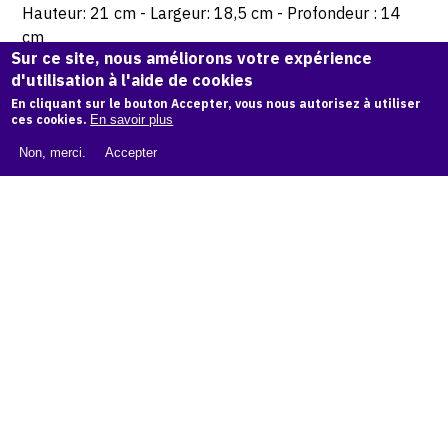
Hauteur: 21 cm - Largeur: 18,5 cm - Profondeur : 14
cm
Sur ce site, nous améliorons votre expérience
d'utilisation à l'aide de cookies
© Atelier Jean et Jacqueline Lerat
En cliquant sur le bouton Accepter, vous nous autorisez à utiliser
ces cookies.
En savoir plus
CITER CETTE ŒUVRE
Non, merci.
Accepter
Jacqueline Lerat,
Chocolatière beige, 1959
.
Catalogue raisonné de Jean et Jacqueline Lerat
, OAM.
ark:
38997/o11fw88
COPIER LA CITATION
Demande d'information