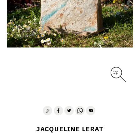
DIVERS
PERSONNAGES
PIÈCES A MAIN ET CENDRIERS
PLANTES
SCÈNES DE LA VIE
SCULPTURE ABSTRAITE
VASES
VASES SCULPTURES
CONTACT
JACQUELINE LERAT