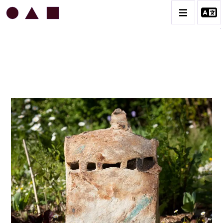
JEAN & JACQUELINE LERAT
BIOGRAPHIE
CATALOGUE DES OEUVRES
ART SACRÉ
BESTIAIRE
BOUQUETIÈRES
CÉRAMIQUE ARCHITECTURALE
CÉRAMIQUE DU QUOTIDIEN
COUPES ET PLATS