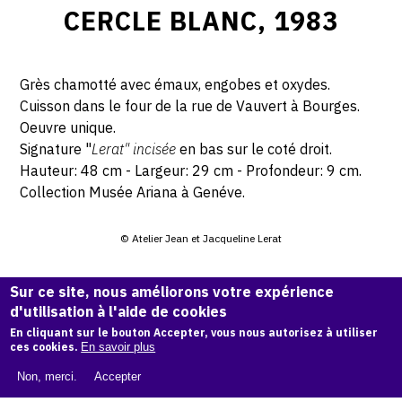
CERCLE BLANC, 1983
Grès chamotté avec émaux, engobes et oxydes.
Cuisson dans le four de la rue de Vauvert à Bourges.
Oeuvre unique.
Signature "
Lerat" incisée
en bas sur le coté droit.
Hauteur: 48 cm - Largeur: 29 cm - Profondeur: 9 cm.
Collection Musée Ariana à Genéve.
© Atelier Jean et Jacqueline Lerat
CITER CETTE ŒUVRE
Sur ce site, nous améliorons votre expérience
d'utilisation à l'aide de cookies
Jacqueline Lerat,
Cercle blanc, 1983
.
En cliquant sur le bouton Accepter, vous nous autorisez à utiliser
Catalogue raisonné de Jean et Jacqueline Lerat
, OAM.
ark:
ces cookies.
En savoir plus
38997/o11t6qv
Non, merci.
Accepter
COPIER LA CITATION