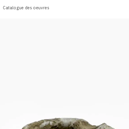
CÉRAMIQUE DU QUOTIDIEN
Catalogue des oeuvres
COUPES ET PLATS
DIVERS
PERSONNAGES
PIÈCES A MAIN ET CENDRIERS
PLANTES
SCÈNES DE LA VIE
SCULPTURE ABSTRAITE
VASES
VASES SCULPTURES
CONTACT