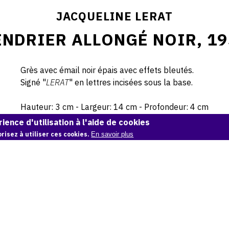
JACQUELINE LERAT
ENDRIER ALLONGÉ NOIR, 19
Grès avec émail noir épais avec effets bleutés.
Signé "
LERAT
" en lettres incisées sous la base.
Hauteur: 3 cm - Largeur: 14 cm - Profondeur: 4 cm
ience d'utilisation à l'aide de cookies
© Atelier Jean et Jacqueline Lerat
risez à utiliser ces cookies.
En savoir plus
CITER CETTE ŒUVRE
Jacqueline Lerat,
Cendrier allongé noir, 1950
.
Catalogue raisonné de Jean et Jacqueline Lerat
, OAM.
ark:38997/o11
COPIER LA CITATION