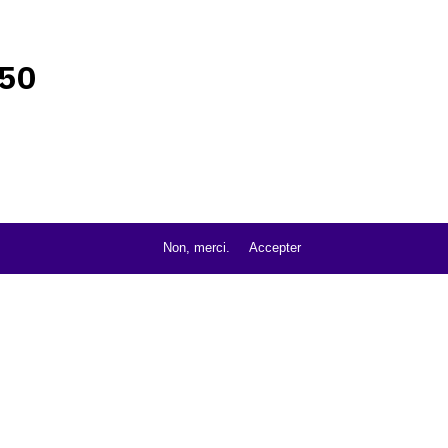
50
Non, merci.
Accepter
3brj