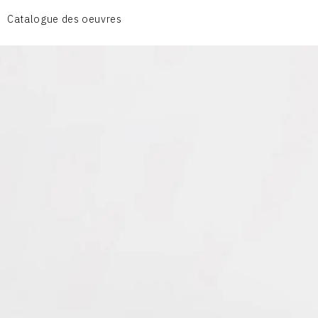
CÉRAMIQUE DU QUOTIDIEN
Catalogue des oeuvres
COUPES ET PLATS
DIVERS
PERSONNAGES
PIÈCES A MAIN ET CENDRIERS
PLANTES
SCÈNES DE LA VIE
SCULPTURE ABSTRAITE
VASES
VASES SCULPTURES
CONTACT