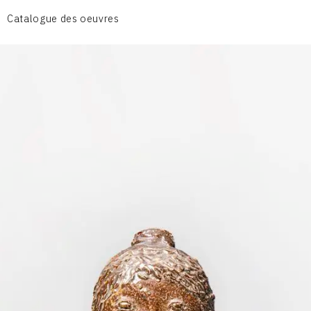
CÉRAMIQUE DU QUOTIDIEN
Catalogue des oeuvres
COUPES ET PLATS
DIVERS
PERSONNAGES
PIÈCES A MAIN ET CENDRIERS
PLANTES
SCÈNES DE LA VIE
SCULPTURE ABSTRAITE
VASES
VASES SCULPTURES
CONTACT