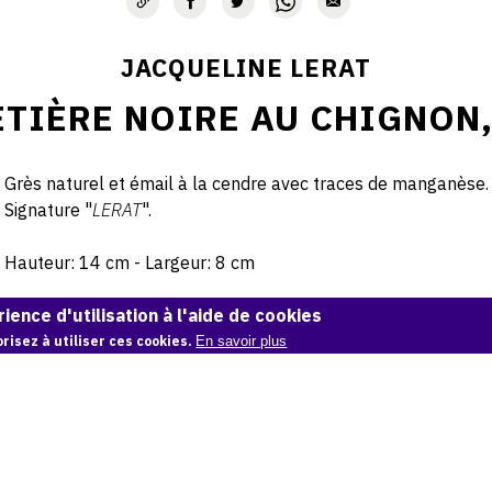
JACQUELINE LERAT
TIÈRE NOIRE AU CHIGNON, 
Grès naturel et émail à la cendre avec traces de manganèse.
Signature "
LERAT
".
Hauteur: 14 cm - Largeur: 8 cm
ience d'utilisation à l'aide de cookies
risez à utiliser ces cookies.
En savoir plus
© Atelier Jean et Jacqueline Lerat
CITER CETTE ŒUVRE
Jacqueline Lerat,
Bouquetière noire au chignon, c. 1960
.