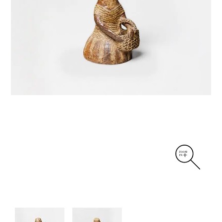
DIVERS
PERSONNAGES
PIÈCES A MAIN ET CENDRIERS
PLANTES
SCÈNES DE LA VIE
SCULPTURE ABSTRAITE
VASES
VASES SCULPTURES
CONTACT