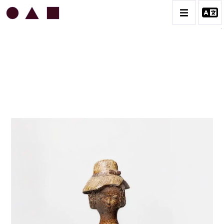
JEAN & JACQUELINE LERAT
BIOGRAPHIE
CATALOGUE DES OEUVRES
ART SACRÉ
BESTIAIRE
BOUQUETIÈRES
CÉRAMIQUE ARCHITECTURALE
CÉRAMIQUE DU QUOTIDIEN
COUPES ET PLATS