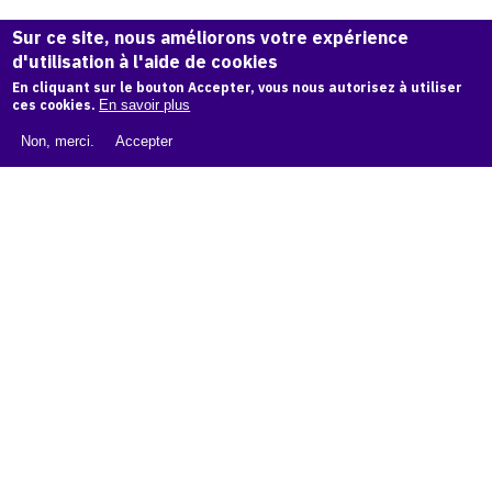
Sur ce site, nous améliorons votre expérience
© Atelier Jean et Jacqueline Lerat
d'utilisation à l'aide de cookies
En cliquant sur le bouton Accepter, vous nous autorisez à utiliser
ces cookies.
En savoir plus
CITER CETTE ŒUVRE
Non, merci.
Accepter
Jacqueline Lerat,
Bouquetière noire au chapeau, c. 1958
.
Catalogue raisonné de Jean et Jacqueline Lerat
, OAM.
ark:
38997/o1r3f3
COPIER LA CITATION
Demande d'information