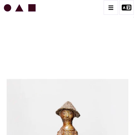
JEAN & JACQUELINE LERAT
BIOGRAPHIE
CATALOGUE DES OEUVRES
ART SACRÉ
BESTIAIRE
BOUQUETIÈRES
CÉRAMIQUE ARCHITECTURALE
CÉRAMIQUE DU QUOTIDIEN
COUPES ET PLATS