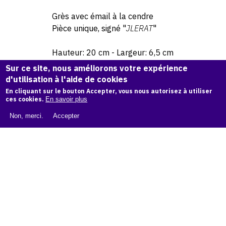
Grès avec émail à la cendre
Pièce unique, signé "
JLERAT
"
Hauteur: 20 cm - Largeur: 6,5 cm
Sur ce site, nous améliorons votre expérience
d'utilisation à l'aide de cookies
© Atelier Jean et Jacqueline Lerat
En cliquant sur le bouton Accepter, vous nous autorisez à utiliser
ces cookies.
En savoir plus
Non, merci.
Accepter
CITER CETTE ŒUVRE
Jacqueline Lerat,
Bouquetière au chapeau conique et à la
robe à grands carreaux, c. 1956
.
Catalogue raisonné de Jean et Jacqueline Lerat
, OAM.
ark:
38997/o1r39k
COPIER LA CITATION