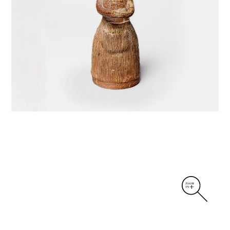
DIVERS
PERSONNAGES
PIÈCES A MAIN ET CENDRIERS
PLANTES
SCÈNES DE LA VIE
SCULPTURE ABSTRAITE
VASES
VASES SCULPTURES
CONTACT