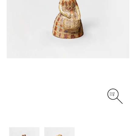
DIVERS
PERSONNAGES
PIÈCES A MAIN ET CENDRIERS
PLANTES
SCÈNES DE LA VIE
SCULPTURE ABSTRAITE
VASES
VASES SCULPTURES
CONTACT