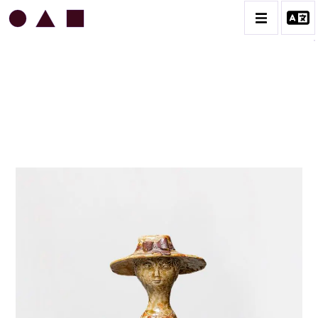
JEAN & JACQUELINE LERAT
BIOGRAPHIE
CATALOGUE DES OEUVRES
ART SACRÉ
BESTIAIRE
BOUQUETIÈRES
CÉRAMIQUE ARCHITECTURALE
CÉRAMIQUE DU QUOTIDIEN
COUPES ET PLATS