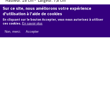
Hauteur: 18 cm - Largeur: 7,8 cm
Sur ce site, nous améliorons votre expérience
© Atelier Jean et Jacqueline Lerat
d'utilisation à l'aide de cookies
En cliquant sur le bouton Accepter, vous nous autorisez à utiliser
ces cookies.
En savoir plus
CITER CETTE ŒUVRE
Non, merci.
Accepter
Jacqueline Lerat,
Bouquetière au chapeau chic, c. 1960
.
Catalogue raisonné de Jean et Jacqueline Lerat
, OAM.
ark:
38997/o1r2sj
COPIER LA CITATION
Demande d'information