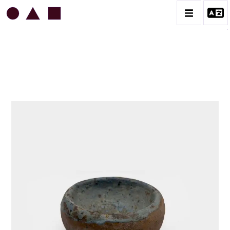
JEAN & JACQUELINE LERAT
BIOGRAPHIE
CATALOGUE DES OEUVRES
ART SACRÉ
BESTIAIRE
BOUQUETIÈRES
CÉRAMIQUE ARCHITECTURALE
CÉRAMIQUE DU QUOTIDIEN
COUPES ET PLATS