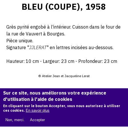
BLEU (COUPE), 1958
Grès pyrité engobé à l'intérieur. Cuisson dans le four de
la rue de Vauvert à Bourges.
Pièce unique.
Signature "
JJLERAT
" en lettres incisées au-dessous.
Hauteur: 10 cm - Largeur: 23 cm - Profondeur: 23 cm
© Atelier Jean et Jacqueline Lerat
CITER CETTE ŒUVRE
Sur ce site, nous améliorons votre expérience
d'utilisation à l'aide de cookies
Jacqueline Lerat,
Bleu (coupe), 1958
.
En cliquant sur le bouton Accepter, vous nous autorisez à utiliser
Catalogue raisonné de Jean et Jacqueline Lerat
, OAM.
ark:
ces cookies.
En savoir plus
38997/o11dth2
Non, merci.
Accepter
COPIER LA CITATION