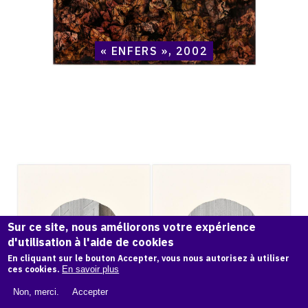
« ENFERS », 2002
Catalogue
raisonné,
Henri
Maccheroni,
Diptyque,
Crânes
et
Vanités
Sur ce site, nous améliorons votre expérience
-
2001
d'utilisation à l'aide de cookies
En cliquant sur le bouton Accepter, vous nous autorisez à utiliser
ces cookies.
En savoir plus
Non, merci.
Accepter