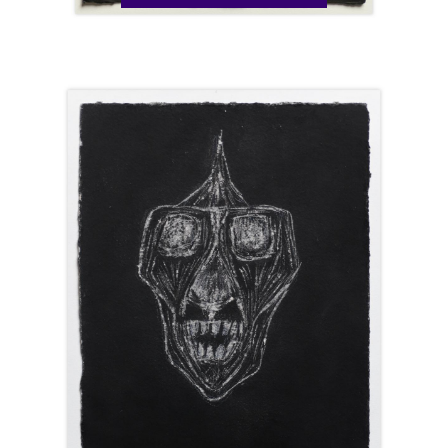
Catalogue
raisonné,
Henri
Maccheroni,
Terra
Amata
-
2010