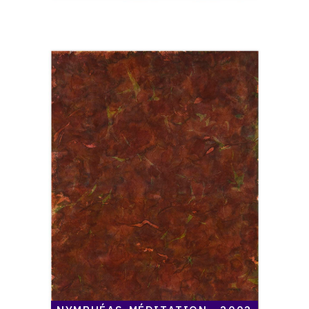
Catalogue
raisonné,
Henri
Maccheroni,
Nymphéas-
méditation
-
2002