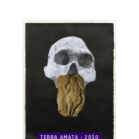
Catalogue
raisonné,
Henri
Maccheroni,
Terra
Amata
-
2010
TERRA AMATA - 2010