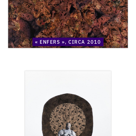
« ENFERS », CIRCA 2010
Catalogue
raisonné,
Henri
Maccheroni,
Terra
Amata
-
2009