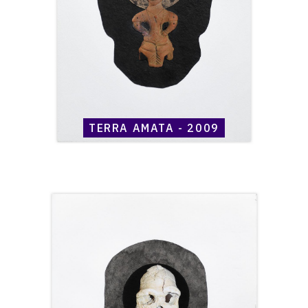
TERRA AMATA - 2009
Catalogue
raisonné,
Henri
Maccheroni,
Terra
Amata
-
2009