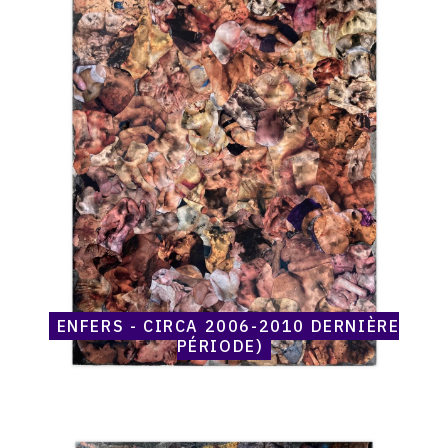
raisonné,
Henri
Maccheroni,
Enfers
-
circa
2006-
2010
dernière
période)
ENFERS - CIRCA 2006-2010 DERNIÈRE
PÉRIODE)