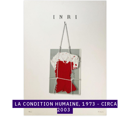
Catalogue
raisonné,
Henri
Maccheroni,
La
Condition
humaine,
1973
-
circa
2003
LA CONDITION HUMAINE, 1973 - CIRCA
2003