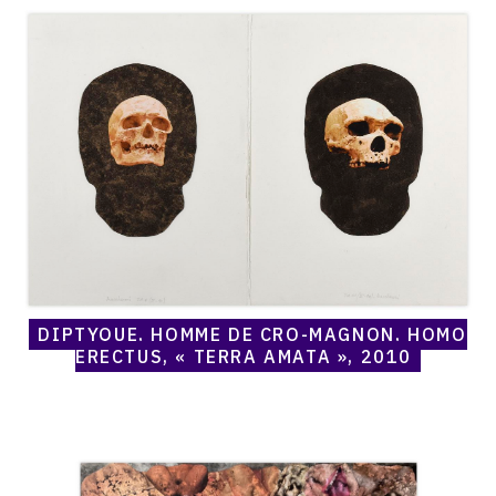
Maccheroni,
Diptyque,
Homme
de
Cro-
Magnon,
Homo
Erectus,
«
Terra
Amata
»,
2010
DIPTYQUE, HOMME DE CRO-MAGNON, HOMO
ERECTUS, « TERRA AMATA », 2010
Catalogue