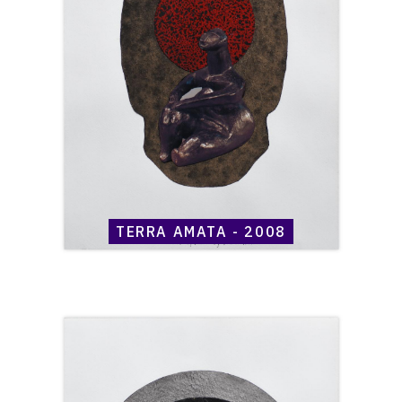
-
2008
TERRA AMATA - 2008
Catalogue
raisonné,
Henri
Maccheroni,
Terra