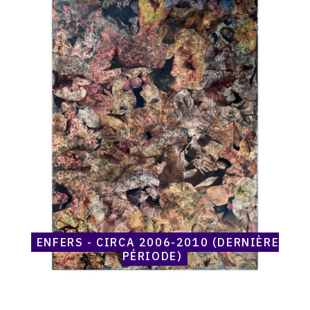
Catalogue
raisonné,
Henri
Maccheroni,
Enfers
-
circa
2006-
2010
(dernière
période)
ENFERS - CIRCA 2006-2010 (DERNIÈRE
PÉRIODE)