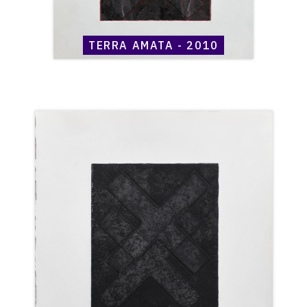
TERRA AMATA - 2010
Catalogue
raisonné,
Henri
Maccheroni,
Terra
Amata
-
2010