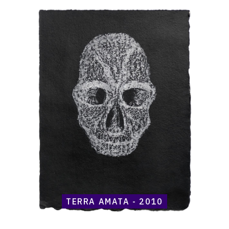
Catalogue
raisonné,
Henri
Maccheroni,
Terra
Amata
-
2010
TERRA AMATA - 2010