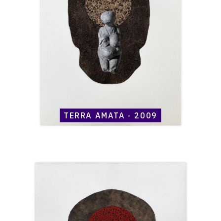
2009
TERRA AMATA - 2009
Catalogue
raisonné,
Henri
Maccheroni,
Terra
Amata