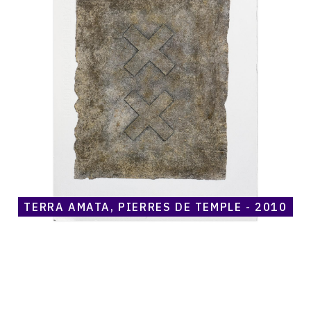
Terra
Amata,
Pierres
de
Temple
-
2010
TERRA AMATA, PIERRES DE TEMPLE - 2010
Catalogue
raisonné,
Henri