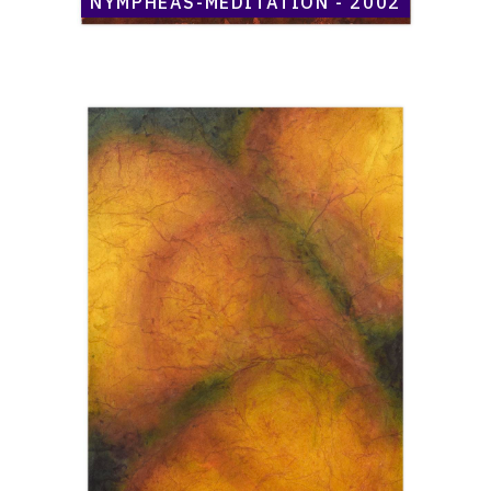
NYMPHÉAS-MÉDITATION - 2002
Catalogue
raisonné,
Henri
Maccheroni,
Nymphéas-
méditation
-
2002