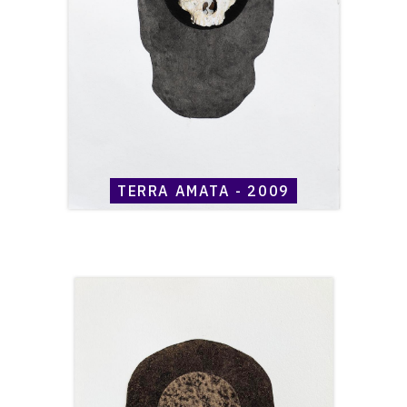
TERRA AMATA - 2009
Catalogue
raisonné,
Henri
Maccheroni,
Terra
Amata
-