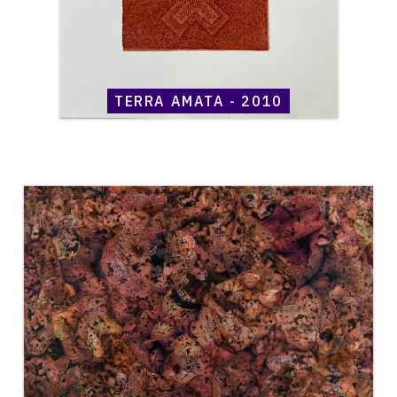
TERRA AMATA - 2010
Catalogue
raisonné,
Henri
Maccheroni,
«
Enfers
»,
circa
2010