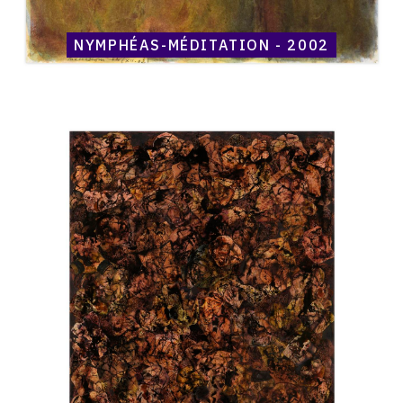
NYMPHÉAS-MÉDITATION - 2002
Catalogue
raisonné,
Henri
Maccheroni,
«
Enfers
»,
2002