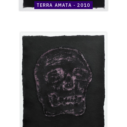
TERRA AMATA - 2010
Catalogue
raisonné,
Henri
Maccheroni,
Terra
Amata
-
2010