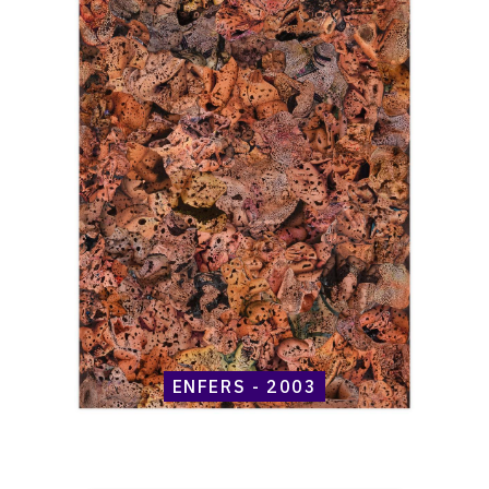
raisonné,
Henri
Maccheroni,
Enfers
-
2003
ENFERS - 2003