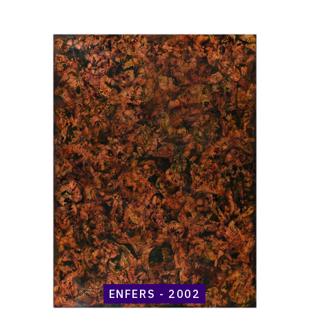
Catalogue
raisonné,
Henri
Maccheroni,
Enfers
-
2002
ENFERS - 2002