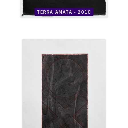
TERRA AMATA - 2010
Catalogue
raisonné,
Henri
Maccheroni,
Terra
Amata
-
2010