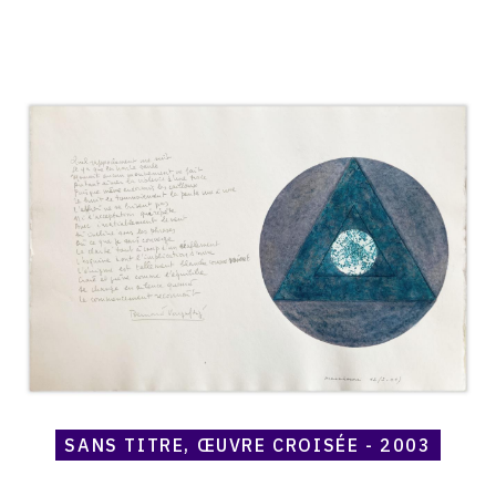
Catalogue
raisonné,
Henri
Maccheroni,
Sans
titre,
œuvre
croisée
-
2003
SANS TITRE, ŒUVRE CROISÉE - 2003