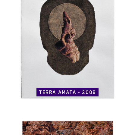
Maccheroni,
Terra
Amata
-
2008
TERRA AMATA - 2008
Catalogue
raisonné,