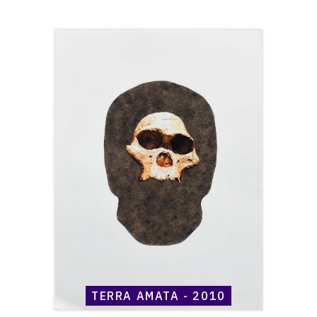
Catalogue
raisonné,
Henri
Maccheroni,
Terra
Amata
-
2010
TERRA AMATA - 2010