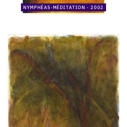
NYMPHÉAS-MÉDITATION - 2002
Catalogue
raisonné,
Henri
Maccheroni,
Nymphéas-
méditation
-
2002