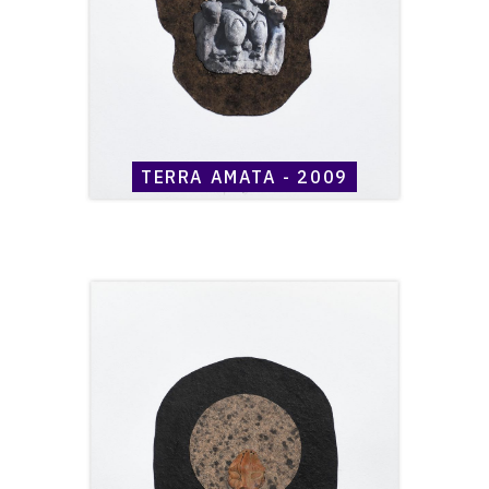
TERRA AMATA - 2009
Catalogue
raisonné,
Henri
Maccheroni,
Terra
Amata
-
2009