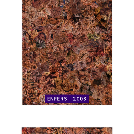
Henri
Maccheroni,
Enfers
-
2003
ENFERS - 2003
Catalogue