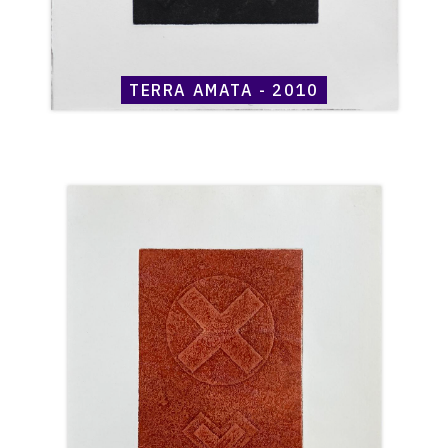
TERRA AMATA - 2010
Catalogue
raisonné,
Henri
Maccheroni,
Terra
Amata
-
2010