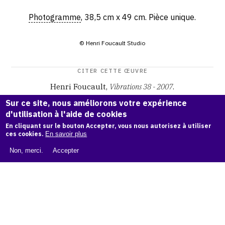
Photogramme
, 38,5 cm x 49 cm. Pièce unique.
© Henri Foucault Studio
CITER CETTE ŒUVRE
Henri Foucault,
Vibrations 38 - 2007
.
Catalogue raisonné Henri Foucault
, OAM.
ark:38997/o17h
Sur ce site, nous améliorons votre expérience
5j
d'utilisation à l'aide de cookies
En cliquant sur le bouton Accepter, vous nous autorisez à utiliser
COPIER LA CITATION
ces cookies.
En savoir plus
Non, merci.
Accepter
Demande d'information