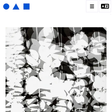
HENRI FOUCAULT
BIOGRAPHIE
CATALOGUE DES OEUVRES
01_SCULPTURE
02_PHOTOGRAPHIQUE
03_COLLAGES
04_DESSINS
05_MONOTYPE
06_ARCHIVES