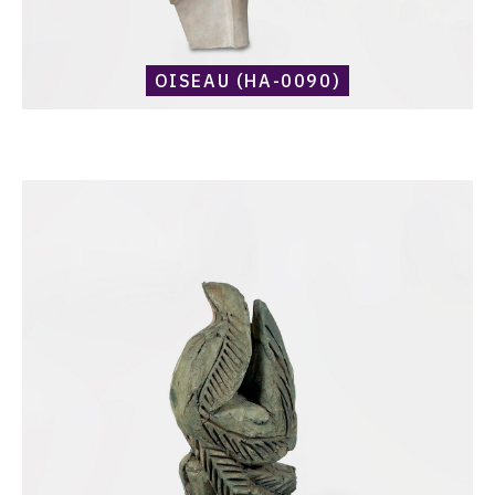
OISEAU (HA-0090)
Catalogue
raisonné,
Harold
Ambellan,
Oiseau
(HA-
0193)