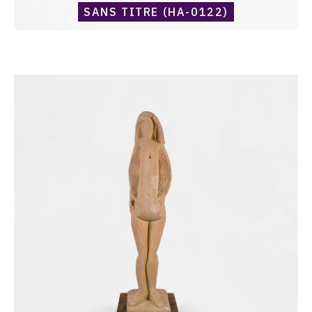
SANS TITRE (HA-0122)
Catalogue
raisonné,
Harold
Ambellan,
Sans
titre
(HA-
0177)