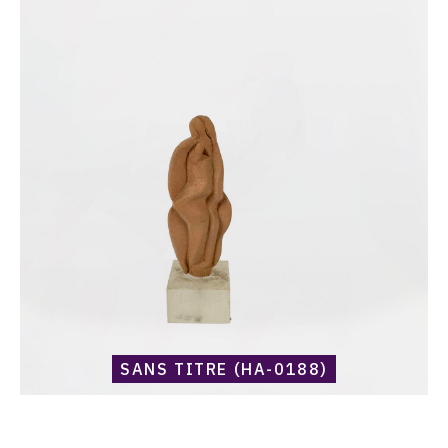
Catalogue
raisonné,
Harold
Ambellan,
Sans
titre
(HA-
0188)
SANS TITRE (HA-0188)