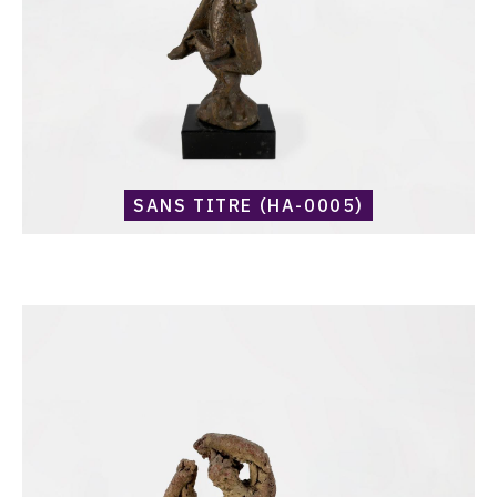
SANS TITRE (HA-0005)
Catalogue
raisonné,
Harold
Ambellan,
Sans
titre
(HA-
0234)