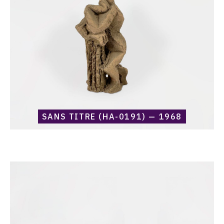
—
1968
SANS TITRE (HA-0191) — 1968
Catalogue
raisonné,
Harold
Ambellan,
Sans
titre