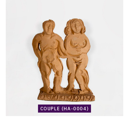
Catalogue
raisonné,
Harold
Ambellan,
Couple
(HA-
0004)
COUPLE (HA-0004)