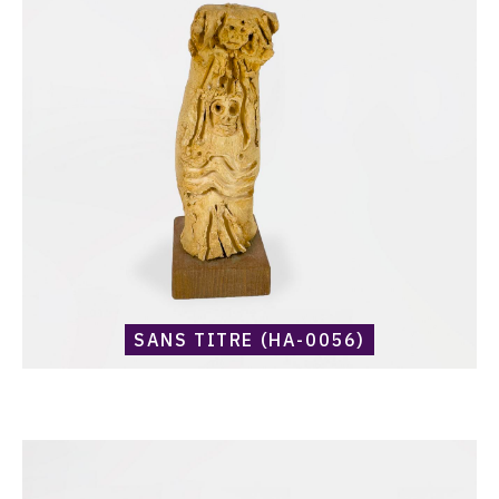
Sans
titre
(HA-
0056)
SANS TITRE (HA-0056)
Catalogue
raisonné,