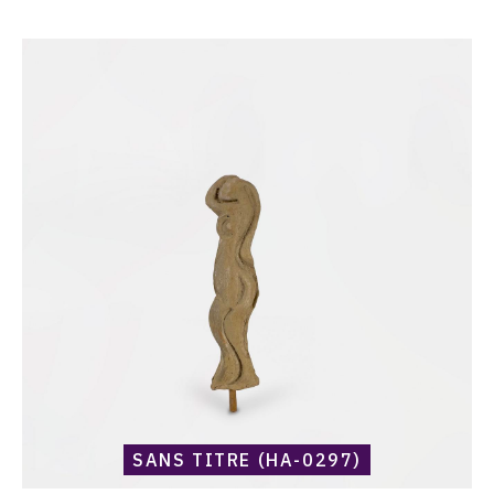
Catalogue
raisonné,
Harold
Ambellan,
Sans
titre
(HA-
0297)
SANS TITRE (HA-0297)