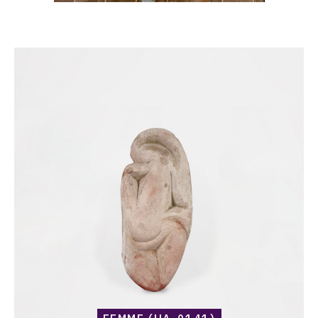
Catalogue
raisonné,
Harold
Ambellan,
Femme
(HA-
0141)