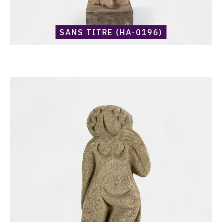
SANS TITRE (HA-0196)
Catalogue
raisonné,
Harold
Ambellan,
Sans
titre
(HA-
0245)