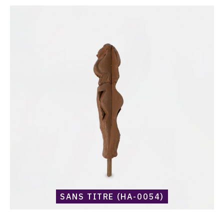
Catalogue
raisonné,
Harold
Ambellan,
Sans
titre
(HA-
0054)
SANS TITRE (HA-0054)