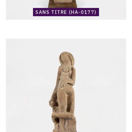
SANS TITRE (HA-0177)
Catalogue
raisonné,
Harold
Ambellan,
Sans
titre
(HA-
0196)