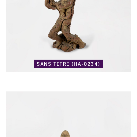
SANS TITRE (HA-0234)
Catalogue
raisonné,
Harold
Ambellan,
Sans
titre
(HA-
0191)