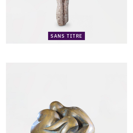
SANS TITRE
Catalogue
raisonné,
Harold
Ambellan,
Sans
titre
(couple
enlacé)