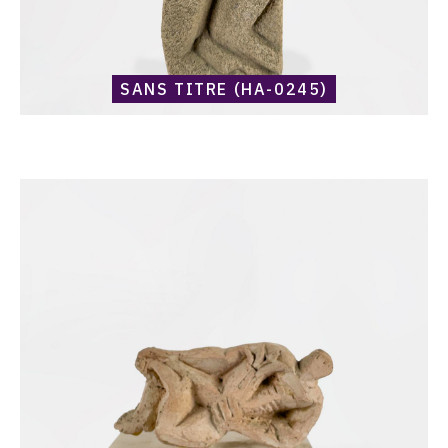
SANS TITRE (HA-0245)
Catalogue
raisonné,
Harold
Ambellan,
Allongé
(HA-
0239)