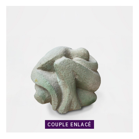
Catalogue
raisonné,
Harold
Ambellan,
Couple
enlacé
COUPLE ENLACÉ