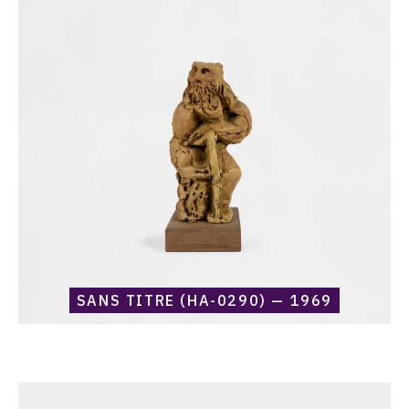
Harold
Ambellan,
Sans
titre
(HA-
0290)
—
1969
SANS TITRE (HA-0290) — 1969
Catalogue