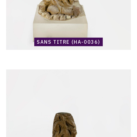
SANS TITRE (HA-0036)
Catalogue
raisonné,
Harold
Ambellan,
Sans
titre
(HA-
0254)