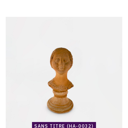
Catalogue
raisonné,
Harold
Ambellan,
Sans
titre
(HA-
0032)
SANS TITRE (HA-0032)