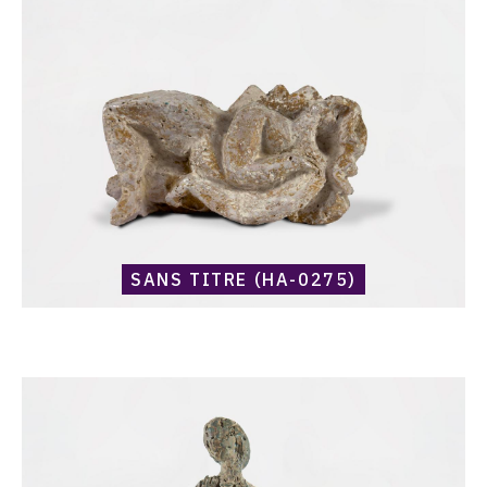
(HA-
0275)
SANS TITRE (HA-0275)
Catalogue
raisonné,
Harold
Ambellan,
Sans