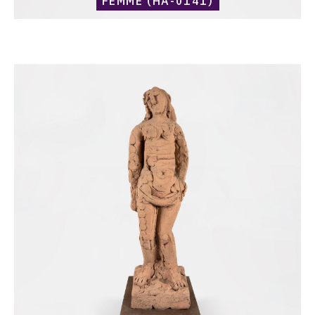
FEMME (HA-0141)
Catalogue
raisonné,
Harold
Ambellan,
Femme
(HA-
0178)