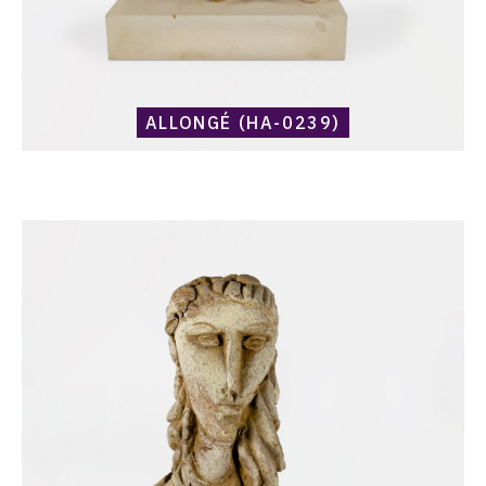
ALLONGÉ (HA-0239)
Catalogue
raisonné,
Harold
Ambellan,
Sans
titre
(HA-
0036)