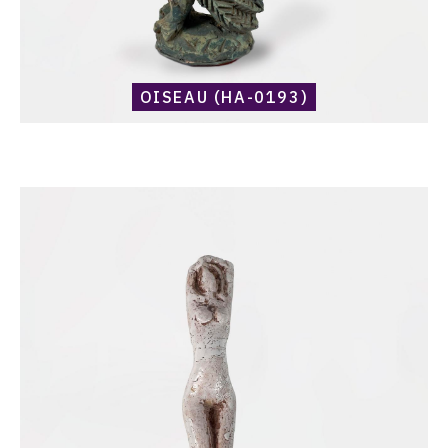
OISEAU (HA-0193)
Catalogue
raisonné,
Harold
Ambellan,
Sans
titre