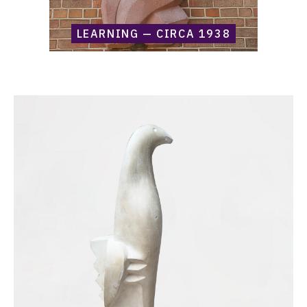
LEARNING — CIRCA 1938
Catalogue
raisonné,
Harold
Ambellan,
Oiseau
(HA-
0090)