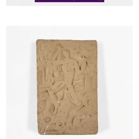
Catalogue
raisonné,
Harold
Ambellan,
Sans
titre
(HA-
0122)