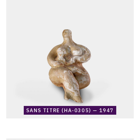
raisonné,
Harold
Ambellan,
Sans
titre
(HA-
0305)
—
1947
SANS TITRE (HA-0305) — 1947