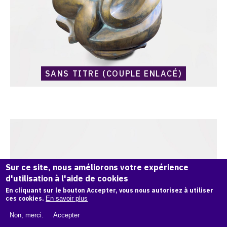
SANS TITRE (COUPLE ENLACÉ)
Catalogue
raisonné,
Harold
Ambellan,
Sur ce site, nous améliorons votre expérience
Sans
titre
d'utilisation à l'aide de cookies
(HA-
En cliquant sur le bouton Accepter, vous nous autorisez à utiliser
0001)
ces cookies.
En savoir plus
Non, merci.
Accepter