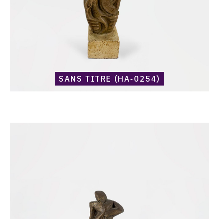
SANS TITRE (HA-0254)
Catalogue
raisonné,
Harold
Ambellan,
Sans
titre
(HA-
0005)