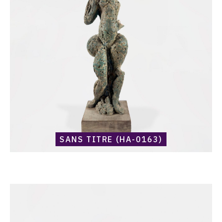
titre
(HA-
0163)
SANS TITRE (HA-0163)
Catalogue
raisonné,
Harold
Ambellan,