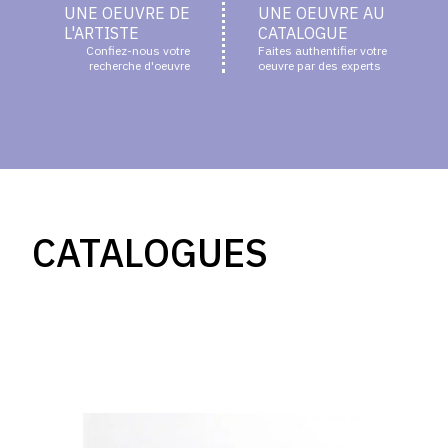
UNE OEUVRE DE
UNE OEUVRE AU
L'ARTISTE
CATALOGUE
Confiez-nous votre
Faites authentifier votre
recherche d'oeuvre
oeuvre par des experts
CATALOGUES
robert
schmit,
catalogue
raisonné
eugène
boudin