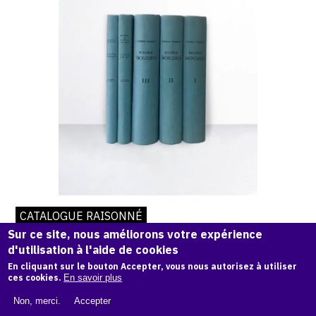
CATALOGUE RAISONNÉ
Sur ce site, nous améliorons votre expérience
CATALOGUE RAISONNÉ EUGÈNE
d'utilisation à l'aide de cookies
BOUDIN
En cliquant sur le bouton Accepter, vous nous autorisez à utiliser
ces cookies.
En savoir plus
ROBERT SCHMIT
Non, merci.
Accepter