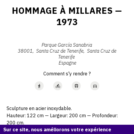
HOMMAGE À MILLARES —
1973
Parque García Sanabria
38001
Santa Cruz de Tenerife
Santa Cruz de
Tenerife
Espagne
Comment s'y rendre ?
Sculpture en acier inoxydable.
Hauteur: 122 cm — Largeur: 200 cm — Profondeur:
200 cm.
Sur ce site, nous améliorons votre expérience
La sculpture a été installée en 1973 dans le parc