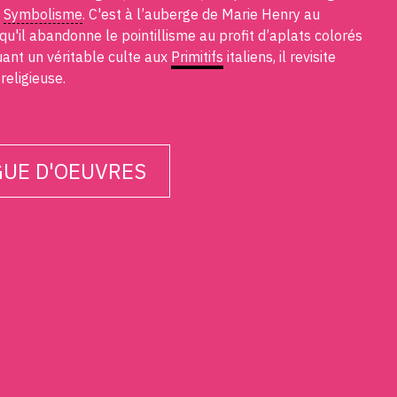
u
Symbolisme
. C'est à l’auberge de Marie Henry au
u'il abandonne le pointillisme au profit d’aplats colorés
uant un véritable culte aux
Primitifs
italiens, il revisite
 religieuse.
UE D'OEUVRES