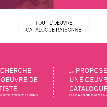
TOUT L'OEUVRE
- CATALOGUE RAISONNÉ -
CHERCHE
PROPOSE
JE
 OEUVRE DE
UNE OEUVR
TISTE
CATALOGUE
nous votre recherche d'oeuvre
Faites authentifier votre oeu