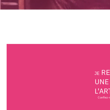
RE
JE
UNE
L'AR
Confiez-